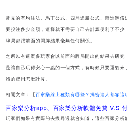
常見的有均注法、馬丁公式、四局追勝公式、漸進翻倍
要投注多少金額，這樣就不需要自己去計算便利了不少
牌局都跟前面的開牌結果毫無任何關係。
之所以有這麼多玩家會以前面的牌局開出的結果去研究
是讓自己玩得安心一點的一個方式，有時候只要運氣來
體的費用怎麼計算。
相關文章：【
百家樂線上種類有哪些？揭密達人都靠這
百家樂分析app、百家樂分析軟體免費 V.S 
玩家們如果有實際的去搜尋過就會知道，這些百家分析