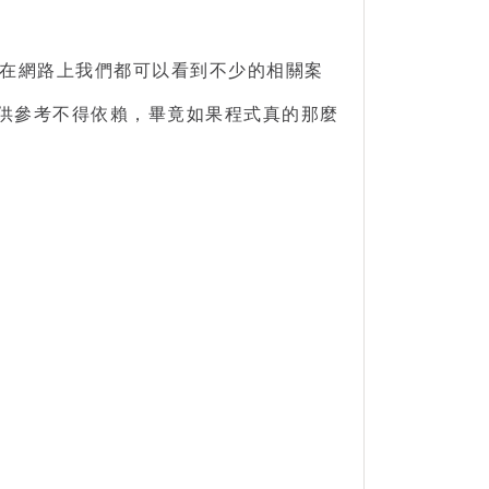
在網路上我們都可以看到不少的相關案
僅供參考不得依賴，畢竟如果程式真的那麼