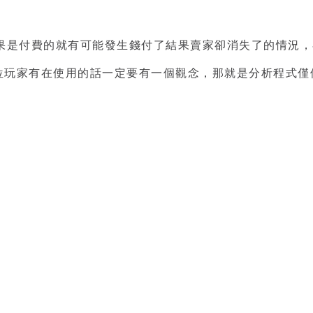
果是付費的就有可能發生錢付了結果賣家卻消失了的情況，
各位玩家有在使用的話一定要有一個觀念，那就是分析程式