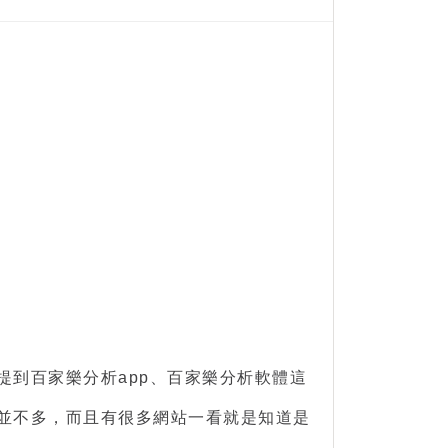
提到
百家樂分析app、百家樂分析軟體
這
並不多，而且有很多網站一看就是知道是