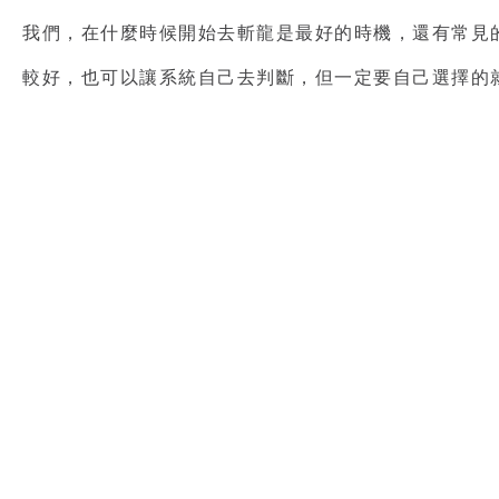
我們，在什麼時候開始去斬龍是最好的時機，還有常見
較好，也可以讓系統自己去判斷，但一定要自己選擇的