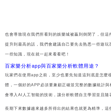
也會導致現在我們所看到的娛樂城被贏到倒閉了，但這
提升到最高的話，我們會建議自己要先去熟悉一些遊玩
一些知識，現在就一起來看看吧！
百家樂分析app與百家樂分析軟體用途？
玩家們在使用app之前，至少也要先知道這到底是怎
體，一個好的APP必須要兼顧正確並完整的數據統計
會導入AI人工智能的技術，讓分析軟體自主學習並且隨
長期下來數據越來越多所得出的結果也就更為精準，這