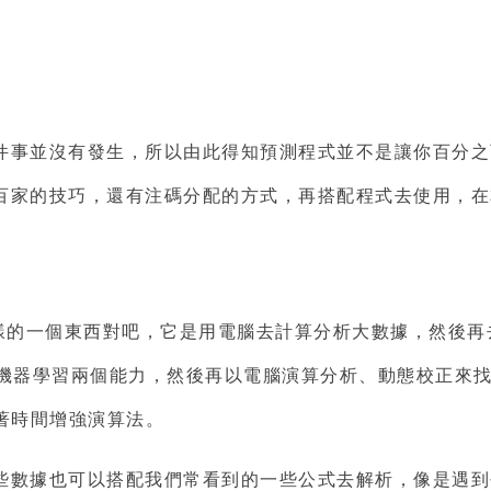
件事並沒有發生，所以由此得知預測程式並不是讓你百分之
百家的技巧，還有注碼分配的方式，再搭配程式去使用，在
麼樣的一個東西對吧，它是用電腦去計算分析大數據，然後
與機器學習兩個能力，然後再以電腦演算分析、動態校正來
著時間增強演算法。
些數據也可以搭配我們常看到的一些公式去解析，像是遇到