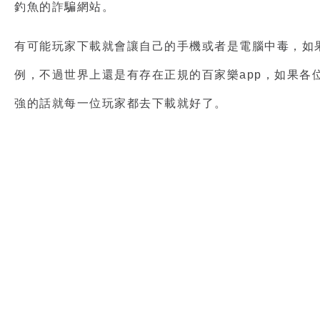
釣魚的詐騙網站。
有可能玩家下載就會讓自己的手機或者是電腦中毒，如
例，不過世界上還是有存在正規的
百家樂
app，如果
強的話就每一位玩家都去下載就好了。