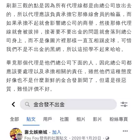
刷新三觀的點是因為所有代理線都是由總公司放出去
的，所以代理應該負責承擔它那條線會員的輸贏，而
如果承擔不起就會影響總公司的商譽，然後那條代理
線就會被拔掉，接著要不要出金的問題就會落到總公
司身上，而不是像圖片裡那樣一直互相踢皮球，可惜
我們不是不出金的黑網，所以這招學不起來哈哈。
畢竟那個代理是他們總公司下面的人，因此總公司都
應該要處理以及承擔相關的責任，雖然他們這種態度
好像也不是什麼新鮮的金合發新聞了，但還是很惡
質，難怪評價不好。