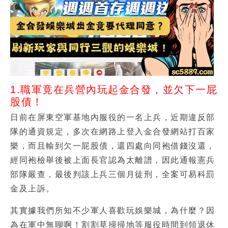
1.職軍竟在兵營內玩起金合發，並欠下一屁
股債！
日前在屏東空軍基地內服役的一名上兵，近期違反部
隊的通資規定，多次在網路上登入金合發網站打百家
樂，而且輸到欠一屁股債，還四處向同袍借錢沒還，
經同袍檢舉後被上面長官認為太離譜，因此通報憲兵
部隊嚴查，最後判該上兵三個月徒刑，全案可易科罰
金及上訴。
其實據我們所知不少軍人喜歡玩娛樂城，為什麼？因
為在軍中無聊啊！割割草掃掃地等服役時間到領退休