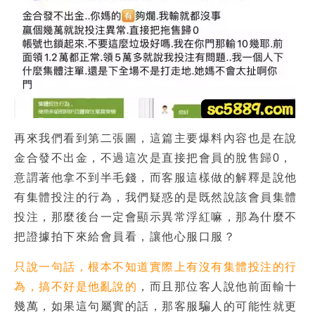
再來我們看到第二張圖，這篇主要爆料內容也是在說
金合發不出金，不過這次是直接把會員的脫售歸0，
意謂著他拿不到半毛錢，而客服這樣做的解釋是說他
有集體投注的行為，我們疑惑的是既然說該會員集體
投注，那麼後台一定會顯示異常浮紅嘛，那為什麼不
把證據拍下來給會員看，讓他心服口服？
只說一句話，根本不知道實際上有沒有集體投注的行
為，搞不好是他亂說的
，而且那位客人說他前面輸十
幾萬，如果這句屬實的話，那客服騙人的可能性就更