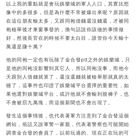
以上我的重點就是會玩娛樂城的軍人人口，其實比想
像中的多很多，但是為什麼不常被爆出來呢？原因就
在這位朋友輸太多，又跟同袍借錢還沒錢還，才被同
袍檢舉後才東窗事發的，換句話說你該做的事情做
好，然後長官在的時候不要太白目，誰管你今天輸十
萬還是賺十萬？
他的同袍一定也有玩除了金合發ptt之外的娛樂城，只
是他的同袍沒影響到其它人，所以同袍沒事，而他今
天跟別人借錢就算了，還沒還錢就被檢舉那就真的太
雖了，這事件也印證了娛樂城平台選擇的重要性，如
果他選對娛樂城平台，或許他就不會輸到脫褲子，也
不會被罰九萬塊，而這個新聞也不會出現了。
發生這個事情後，也代表著軍方注意到了金合發這個
網站，俗話又說軍警一家親，代表著警察也可能開始
調查
金合發的會員
了，以前玩過的、現在正在玩的可