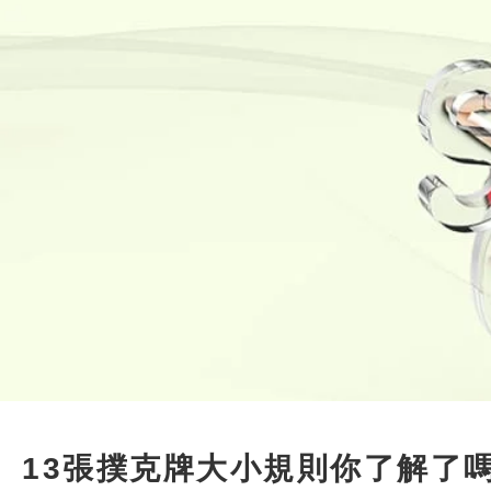
13張撲克牌大小規則你了解了