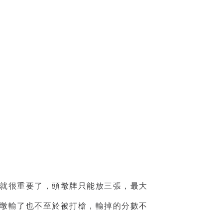
就很重要了，頭墩牌只能放三張，最大
墩輸了也不至於被打槍，輸掉的分數不