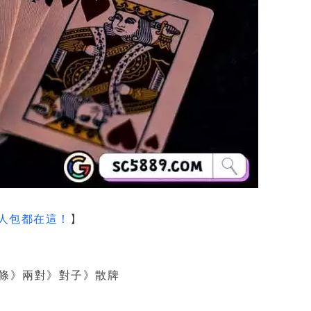
人包都在這！
】
條》兩對》對子》散牌