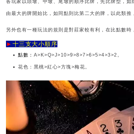
各玩家以頭墩、中墩、尾墩的順序比牌，先比牌型，如
由最大的牌開始比，如同點則比第二大的牌，以此類推
另外也有一種玩法的規則是對莊家較有利，在比點數時
►
十三支大小順序
點數：
A>K>Q>J>10>9>8>7>6>5>4>3>2。
花色：黑桃>紅心>方塊>梅花。