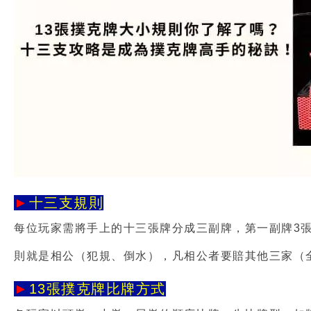
►
十三支規則
每位玩家需將手上的十三張牌分成三副牌，第一副牌3張
則就是相公（犯規、倒水），凡相公者要賠其他三家（
►
13張撲克牌比牌方式