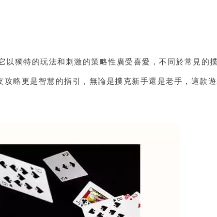
它以獨特的玩法和刺激的策略性廣受喜愛，不同於常見的撲
支攻略
更是智慧的指引，無論是撲克新手還是老手，這款遊