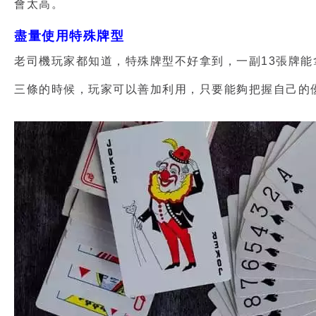
會太高。
盡量使用特殊牌型
老司機玩家都知道，特殊牌型不好拿到，一副13張牌
三條的時候，玩家可以善加利用，只要能夠把握自己的