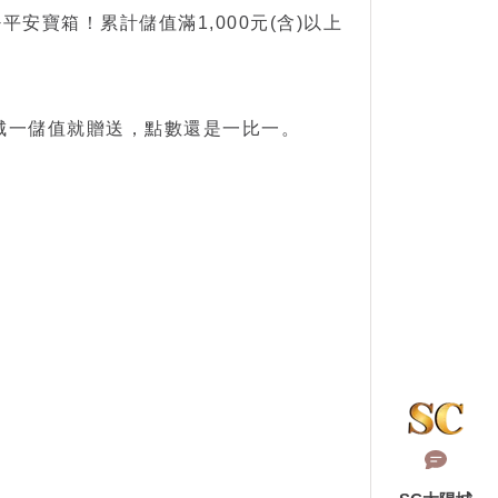
安寶箱！累計儲值滿1,000元(含)以上
城一儲值就贈送，點數還是一比一。