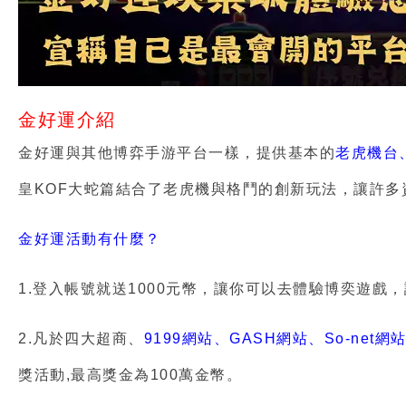
金好運介紹
金好運與其他博弈手游平台一樣，提供基本的
老虎機台
皇KOF大蛇篇結合了老虎機與格鬥的創新玩法，讓許多
金好運活動有什麼？
1.登入帳號就送1000元幣，讓你可以去體驗博奕遊戲，
2.凡於四大超商、
9199網站、GASH網站、So-net網
獎活動,最高獎金為100萬金幣。