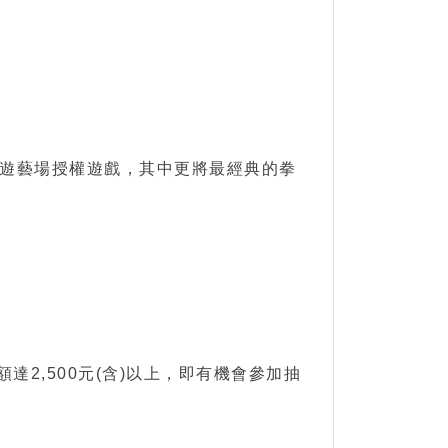
遊藝場授權遊戲，其中更將最經典的拳
2,500元(含)以上，即有機會參加抽