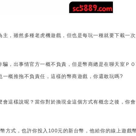
為主，雖然多種老虎機遊戲，但也是每玩一種就要下載一次
詐騙，出事情官方一概不負責，但是幣商總是在聊天室ＰＯ
也一概推拖不負責任，這樣的幣商遊戲，你還敢玩嗎?
麼會這樣說呢？當你對於換現金這個方式有概念之後，你會
幣方式，也許你投入100元的新台幣，他給你的線上遊戲幣