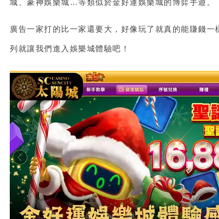
城
、豪神
娛樂城
…等類似於
金好運娛樂城
的博弈手遊。
廣告一家打的比一家還要大，好像玩了就真的能賺錢一
列就讓我們進入
娛樂城體驗
吧！