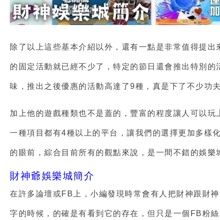
除了以上這些基本介紹以外，還有一點是非常值得提出
的固定活動就已經不少了，特定的節日還會推出特別的
味，推出之後優惠的活動高達了9種，真是下了不少功
加上他的遊戲種類也不是蓋的，豐富的程度讓人可以玩
一種項目都有4種以上的平台，讓我們的選擇更加多樣
的眼前，綜合目前所有的觀點來說，是一間不錯的娛樂
財神爺娛樂城
簡介
在許多論壇或FB上，小編發現時常會有人把財神跟財
字的時候，的確是有看到它的存在，但只是一個FB粉