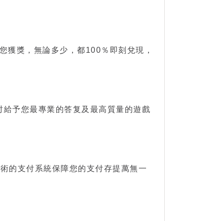
您獲獎，無論多少，都100％即刻兌現，
时給予您最專業的答复及最高質量的遊戲
技術的支付系統保障您的支付存提萬無一