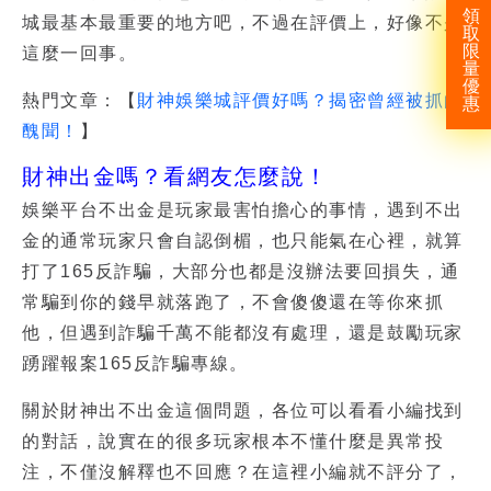
領
城最基本最重要的地方吧，不過在評價上，好像不是
取
限
這麼一回事。
量
優
熱門文章：【
財神娛樂城評價好嗎？揭密曾經被抓的
惠
醜聞！
】
財神出金嗎？看網友怎麼說！
娛樂平台不出金是玩家最害怕擔心的事情，遇到不出
金的通常玩家只會自認倒楣，也只能氣在心裡，就算
打了165反詐騙，大部分也都是沒辦法要回損失，通
常騙到你的錢早就落跑了，不會傻傻還在等你來抓
他，但遇到詐騙千萬不能都沒有處理，還是鼓勵玩家
踴躍報案165反詐騙專線。
關於財神出不出金這個問題，各位可以看看小編找到
的對話，說實在的很多玩家根本不懂什麼是異常投
注，不僅沒解釋也不回應？在這裡小編就不評分了，