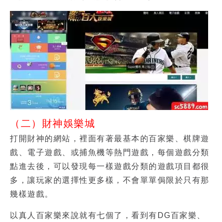
（二）財神娛樂城
打開財神的網站，裡面有著最基本的百家樂、棋牌遊
戲、電子遊戲、或捕魚機等熱門遊戲，每個遊戲分類
點進去後，可以發現每一樣遊戲分類的遊戲項目都很
多，讓玩家的選擇性更多樣，不會單單侷限於只有那
幾樣遊戲。
以
真人百家樂
來說就有七個了，看到有
DG百家樂
、