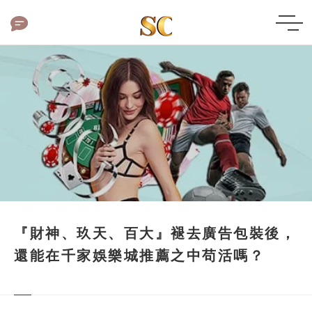
『財神、玖天、百大』褪去廣告包裝後，
還能在千家娛樂城推薦之中苟活嗎？