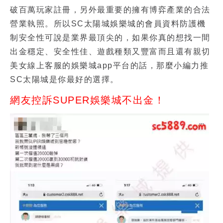
破百萬玩家註冊，另外最重要的擁有博弈產業的合法
營業執照。所以SC太陽城娛樂城的會員資料防護機
制安全性可說是業界最頂尖的，如果你真的想找一間
出金穩定、安全性佳、遊戲種類又豐富而且還有親切
美女線上客服的娛樂城app平台的話，那麼小編力推
SC太陽城是你最好的選擇。
網友控訴SUPER娛樂城不出金！