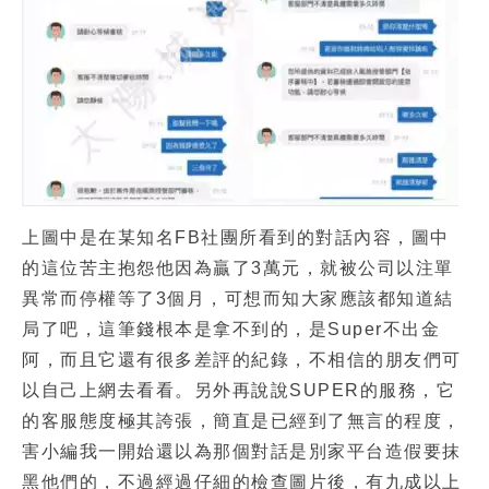
上圖中是在某知名FB社團所看到的對話內容，圖中
的這位苦主抱怨他因為贏了3萬元，就被公司以注單
異常而停權等了3個月，可想而知大家應該都知道結
局了吧，這筆錢根本是拿不到的，是Super不出金
阿，而且它還有很多差評的紀錄，不相信的朋友們可
以自己上網去看看。另外再說說SUPER的服務，它
的客服態度極其誇張，簡直是已經到了無言的程度，
害小編我一開始還以為那個對話是別家平台造假要抹
黑他們的，不過經過仔細的檢查圖片後，有九成以上