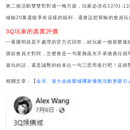
第二個活動雙雙對對過一晚方面，玩家必須在12/01-1
城輸20萬還能享有這樣的福利，還會設想幫輸的會員
3Q玩家的真實評價
一看擺明就是不處理的官方式回答，給玩家一個那麼攏
償給會員才對阿，怎麼會是一句業務疏失不承擔責任就
遊玩的話，還是誠懇的給各位一句三思而後行吧！這絕
相關文章：【
金禾、派大金娛樂城哪家優惠活動更吸引