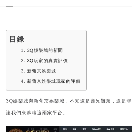
目錄
1.
3Q娛樂城的新聞
2.
3Q玩家的真實評價
3.
新葡京娛樂城
4.
新葡京娛樂城玩家的評價
3Q娛樂城
與
新葡京娛樂城
，不知道是難兄難弟，還是罪
讓我們來聊聊這兩家平台。