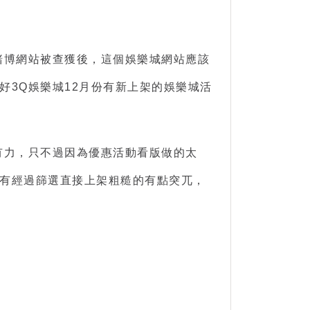
賭博網站被查獲後，這個娛樂城網站應該
3Q娛樂城12月份有新上架的娛樂城活
有力，只不過因為優惠活動看版做的太
有經過篩選直接上架粗糙的有點突兀，