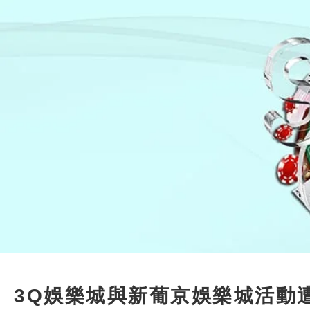
3Q娛樂城與新葡京娛樂城活動