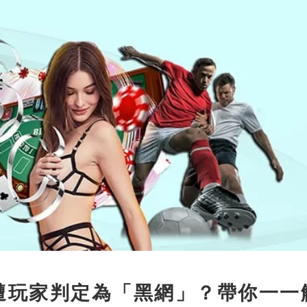
遭玩家判定為「黑網」？帶你一一