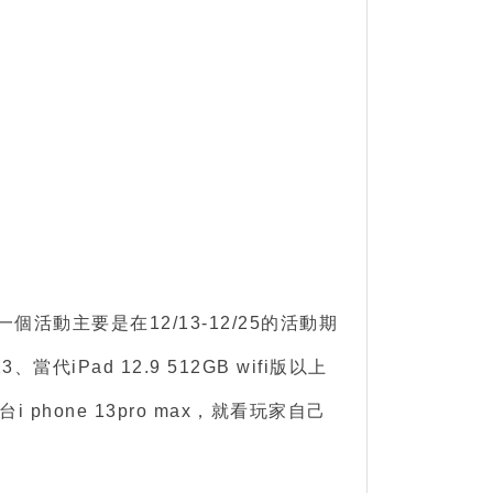
活動主要是在12/13-12/25的活動期
iPad 12.9 512GB wifi版以上
ne 13pro max，就看玩家自己