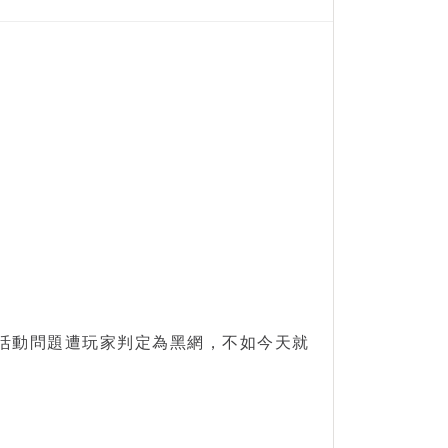
活動
問題遭玩家判定為黑網，不如今天就