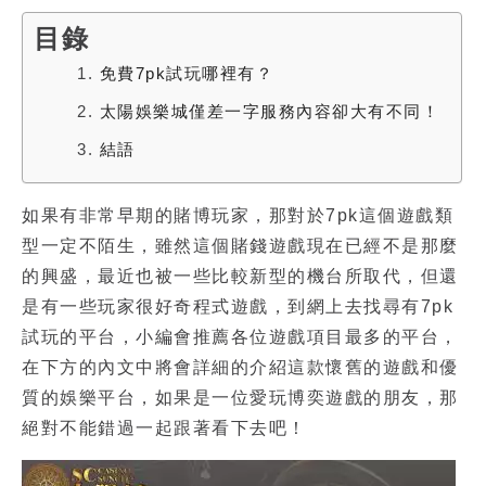
目錄
1.
免費7pk試玩哪裡有？
2.
太陽娛樂城僅差一字服務內容卻大有不同！
3.
結語
如果有非常早期的賭博玩家，那對於7pk這個遊戲類
型一定不陌生，雖然這個賭錢遊戲現在已經不是那麼
的興盛，最近也被一些比較新型的機台所取代，但還
是有一些玩家很好奇程式遊戲，到網上去找尋有
7pk
試玩
的平台，小編會推薦各位遊戲項目最多的平台，
在下方的內文中將會詳細的介紹這款懷舊的遊戲和優
質的娛樂平台，如果是一位愛玩博奕遊戲的朋友，那
絕對不能錯過一起跟著看下去吧！