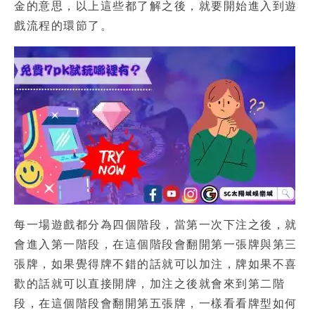
金的意思，以上這些都了解之後，就要開始進入到遊
戲流程的環節了。
每一場遊戲都分為四個階段，當第一次下注之後，就
會進入第一階段，在這個階段會翻開第一張牌與第三
張牌，如果覺得牌不錯的話就可以加注，牌如果不喜
歡的話就可以直接開牌，加注之後就會來到第二階
段，在這個階段會翻開第五張牌，一樣看看牌型如何