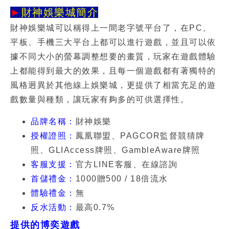
►
財神娛樂城簡介
財神娛樂城
可以稱得上一間老字號平台了，在PC、
平板、手機三大平台上都可以進行遊戲，並且可以依
據不同大小的螢幕調整想要的畫質，玩家在遊戲體驗
上都能得到最大的效果，且每一個遊戲都有著獨特的
風格迥異於其他線上娛樂城，更提供了相當充足的遊
戲數量與種類，讓玩家有夠多的可供選擇性。
品牌名稱：
財神娛樂
授權證照：
鳳凰聯盟、PAGCOR監督競猜牌
照、GLIAccess牌照、GambleAware牌照
客服支援：
官方LINE客服、在線諮詢
首儲禮金：
1000贈500 / 18倍流水
體驗禮金：
無
反水活動：
最高0.7%
提供的博奕遊戲