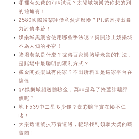
哪裡有免費的7pk試玩？太陽城娛樂城你想的到
的通通有！
2580國際娛樂評價竟然這麼慘？Ptt還肉搜出暴
力討債事跡！
娛樂城黑網會使用哪些手法呢？揭開線上娛樂城
不為人知的祕密！
賭場老鼠是什麼？據傳百家樂賭場老鼠的打法，
是賭場中最聰明的獲利方式？
藏金閣娛樂城有兩家？不出所料又是這家平台在
搞怪！
gs娛樂城頻送體驗金，莫非是為了掩蓋詐騙評
價呢？
地下539中二星多少錢？臺彩賠率實在慘不仁
睹！
大樂透選號技巧看這邊，輕鬆找到領取大獎的藏
寶圖！