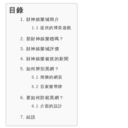
目錄
1.
財神娛樂城簡介
1.1
提供的博奕遊戲
2.
那財神娛樂穩嗎？
3.
財神娛樂城評價
4.
財神娛樂被抓的新聞
5.
如何辨別黑網？
5.1
簡陋的網頁
5.2
百家樂帶牌
6.
要如何防範黑網？
6.1
介面的設計
7.
結語