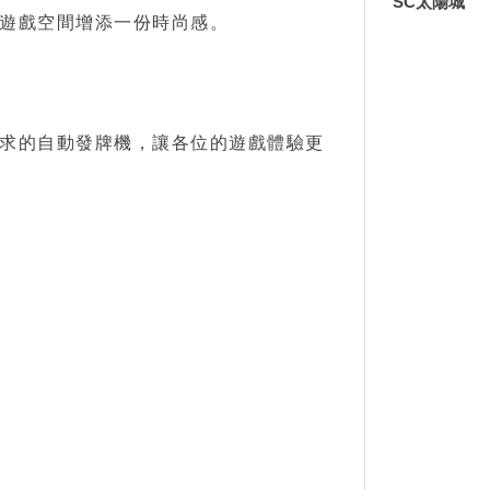
SC太陽城
遊戲空間增添一份時尚感。
求的自動發牌機，讓各位的遊戲體驗更