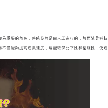
極為重要的角色，傳統發牌是由人工進行的，然而隨著科技
器不僅能夠提高遊戲速度，還能確保公平性和精確性，使遊