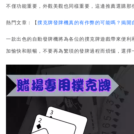
不僅功能重要，外觀美觀也同樣重要，這邊推薦選購那
熱門文章：【
撲克牌發牌機真的有作弊的可能嗎？揭開
一款出色的自動發牌機將為各位的撲克牌遊戲帶來便利
加愉快和順暢，不要再為繁瑣的發牌過程而煩惱，選擇