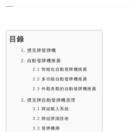
目錄
1.
撲克牌發牌機
2.
自動發牌機推薦
2.1
智能化自動發牌機推薦
2.2
多功能自動發牌機推薦
2.3
外觀美觀的自動發牌機推薦
3.
撲克牌自動發牌機原理
3.1
牌組載入系統
3.2
牌組辨識技術
3.3
發牌機構