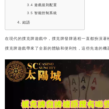
3.4
遊戲規則配置
3.5
智能控制系統
4.
結語
在現代的
撲克牌
遊戲中，
撲克牌發牌
過程一直都扮演著
撲克牌遊戲帶來了全新的體驗和便利性，這些先進的機