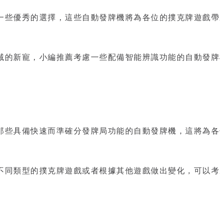
一些優秀的選擇，這些自動發牌機將為各位的撲克牌遊戲帶
域的新寵，小編推薦考慮一些配備智能辨識功能的自動發牌
那些具備快速而準確分發牌局功能的自動發牌機，這將為各
不同類型的撲克牌遊戲或者根據其他遊戲做出變化，可以考