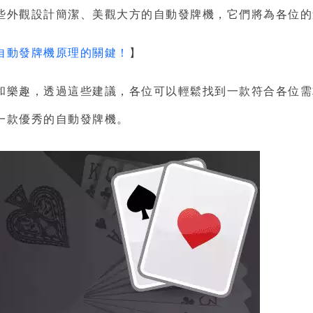
些外觀設計簡潔、美觀大方的自動發牌機，它們將為各位的
自動發牌機原理的關鍵！
】
和樂趣，透過這些建議，各位可以輕鬆找到一款符合各位需
一款優秀的自動發牌機。