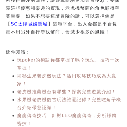
夠獲得額外的回報，讓遊戲體驗更加豐富多彩，要保
障這些優惠和樂趣的實現，
老虎機幣商
的角色顯得至
關重要，如果不想要這麼冒險的話，可以選擇像是
【
SC太陽城娛樂城
】這種平台，出入金都是平台負
責不用另外自行尋找幣商，會減少很多的風險！
延伸閱讀：
玩poker的術語你都掌握了嗎？玩法、技巧一次
掌握！
揭秘生果老虎機玩法？活用攻略技巧成為大贏
家！
老虎機推薦機台有哪些？探索完整遊戲介紹！
水果機老虎機復古玩法誰還記得？完整吃角子機
台介紹帶您認識！
魔龍傳奇技巧｜針對LEO魔龍傳奇，分析賺錢
密技！