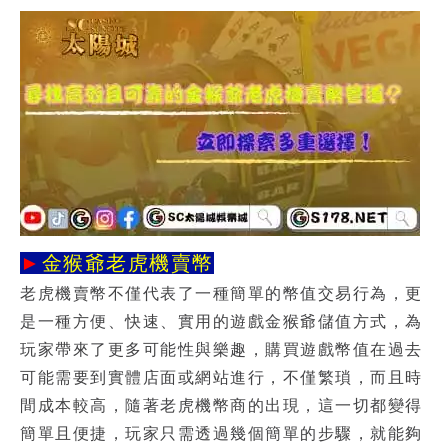
►
金猴爺老虎機賣幣
老虎機賣幣不僅代表了一種簡單的幣值交易行為，更
是一種方便、快速、實用的遊戲金猴爺儲值方式，為
玩家帶來了更多可能性與樂趣，購買遊戲幣值在過去
可能需要到實體店面或網站進行，不僅繁瑣，而且時
間成本較高，隨著老虎機幣商的出現，這一切都變得
簡單且便捷，玩家只需透過幾個簡單的步驟，就能夠