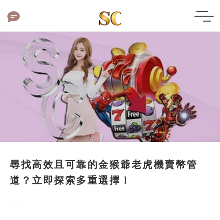
尋找高效且可靠的金猴爺老虎機賣幣管
道？立即探索多重選擇！