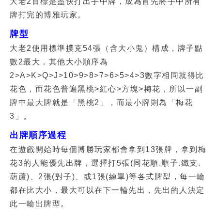
大老2目標是盡快打出手中牌，成為首先將手中所有
牌打完的博雅玩家。
牌型
大老2使用標準撲克54張（含大小鬼）構成，牌子點
數2最大，其他大小順序為
2>A>K>Q>J>10>9>8>7>6>5>4>3數字相同就得比
花色，而花色普遍黑桃>紅心>方塊>梅花，所以一副
牌中最大牌就是「黑桃2」，而最小牌則為「梅花
3」。
出牌順序過程
在遊戲開始時每個博勝玩家都會拿到13張牌，拿到梅
花3的人能優先出牌，選擇打5張(同花順.順子.鐵支.
葫蘆)、2張(對子)、或1張(練單)等各式牌型，每一輪
都在比大小，最大可以在下一輪先出，先出的人決定
此一輪出牌型。