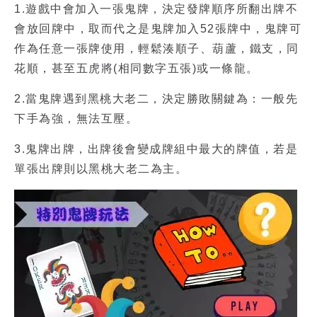
1.遊戲中會加入一張鬼牌，決定發牌順序所翻出牌不
會放回牌中，取而代之是鬼牌加入52張牌中，鬼牌可
作為任意一張牌使用，輕鬆湊順子、葫蘆，鐵支，同
花順，甚至五虎將(相同數字五張)或一條龍。
2.當鬼牌遇到黑桃大老二，決定勝敗關鍵為：一般先
下手為強，無法互壓。
3.鬼牌出牌，出牌後會變成牌組中最大的牌值，若是
單張出牌則以黑桃大老二為主。