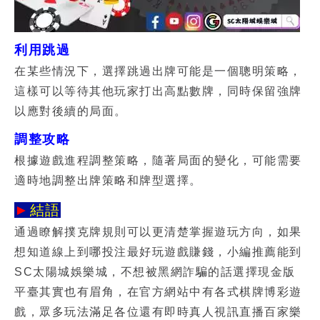
利用跳過
在某些情況下，選擇跳過出牌可能是一個聰明策略，
這樣可以等待其他玩家打出高點數牌，同時保留強牌
以應對後續的局面。
調整攻略
根據遊戲進程調整策略，隨著局面的變化，可能需要
適時地調整出牌策略和牌型選擇。
►
結語
通過瞭解
撲克牌規則
可以更清楚掌握遊玩方向，如果
想知道線上到哪投注最好玩遊戲賺錢，小編推薦能到
SC太陽城娛樂城，不想被黑網詐騙的話選擇現金版
平臺其實也有眉角，在官方網站中有各式棋牌博彩遊
戲，眾多玩法滿足各位還有即時真人視訊直播百家樂