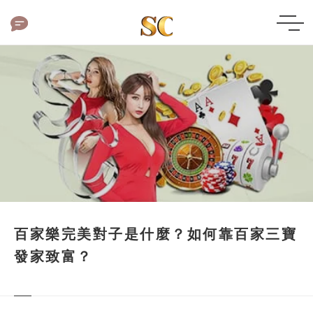
百家樂完美對子是什麼？如何靠百家三寶
發家致富？