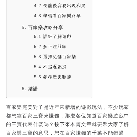
4.2
長龍後容易出現和局
4.3
學習看百家樂路單
5.
百家樂攻略分享
5.1
詳細了解遊戲
5.2
多下注莊家
5.3
選擇免傭百家樂
5.4
不追逐虧損
5.5
參考歷史數據
6.
結語
百家樂完美對子
是近年來新增的遊戲玩法，不少玩家
都想靠
百家三寶
來賺錢，那麼各位知道百家樂遊戲中
的三寶代表什麼嗎？接下來本篇文章就要帶大家了解
百家樂三寶的意思，想在
百家賺錢
的千萬不能錯過