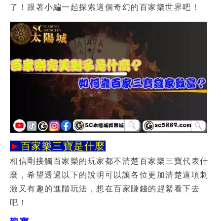
了！跟著小編一起探索這個奇幻的百家樂世界吧！
►
百家樂三寶是什麼
相信剛接觸百家樂的玩家都不清楚百家樂三寶代表什
麼，希望透過以下的說明可以讓各位更加清楚這項刺
激又有趣的進階玩法，想在
百家賺錢
的趕緊看下去
吧！