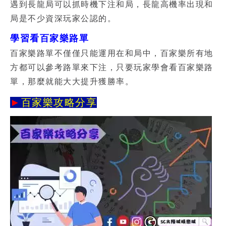
遇到長龍局可以抓時機下注和局，長龍高機率出現和
局是不少資深玩家公認的。
學習看百家樂路單
百家樂路單不僅僅只能運用在和局中，百家樂所有地
方都可以參考路單來下注，只要玩家學會看百家樂路
單，那麼就能大大提升獲勝率。
►
百家樂攻略分享