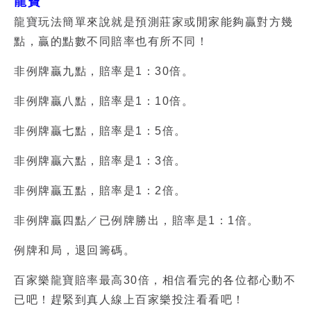
龍寶
龍寶玩法簡單來說就是預測莊家或閒家能夠贏對方幾
點，贏的點數不同賠率也有所不同！
非例牌贏九點，賠率是1：30倍。
非例牌贏八點，賠率是1：10倍。
非例牌贏七點，賠率是1：5倍。
非例牌贏六點，賠率是1：3倍。
非例牌贏五點，賠率是1：2倍。
非例牌贏四點／已例牌勝出，賠率是1：1倍。
例牌和局，退回籌碼。
百家樂龍寶賠率最高30倍，相信看完的各位都心動不
已吧！趕緊到真人線上百家樂投注看看吧！