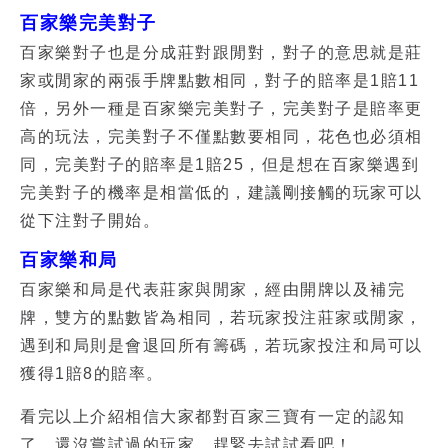
百家樂完美對子
百家樂對子也是分成莊對跟閒對，對子的意思就是莊
家或閒家的兩張手牌點數相同，對子的賠率是1賠11
倍，另外一種是
百家樂
完美對子，完美對子是賠率更
高的玩法，完美對子不僅點數要相同，花色也必須相
同，完美對子的賠率是1賠25，但是想在百家樂遇到
完美對子的機率是相當低的，建議剛接觸的玩家可以
從下注對子開始。
百家樂和局
百家樂和局是代表莊家與閒家，經由開牌以及補完
牌，雙方的點數皆為相同，若玩家投注莊家或閒家，
遇到和局則是會退回所有籌碼，若玩家投注和局可以
獲得1賠8的賠率。
看完以上介紹相信大家都對
百家三寶
有一定的認知
了，還沒嘗試過的玩家，趕緊去試試看吧！