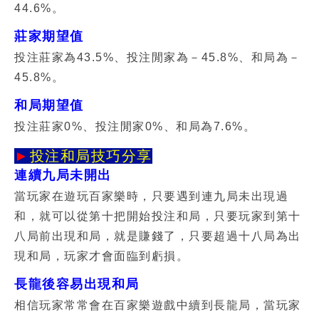
44.6%。
莊家期望值
投注莊家為43.5%、投注閒家為－45.8%、和局為－
45.8%。
和局期望值
投注莊家0%、投注閒家0%、和局為7.6%。
►
投注和局技巧分享
連續九局未開出
當玩家在遊玩百家樂時，只要遇到連九局未出現過
和，就可以從第十把開始投注和局，只要玩家到第十
八局前出現和局，就是賺錢了，只要超過十八局為出
現和局，玩家才會面臨到虧損。
長龍後容易出現和局
相信玩家常常會在
百家樂
遊戲中續到長龍局，當玩家