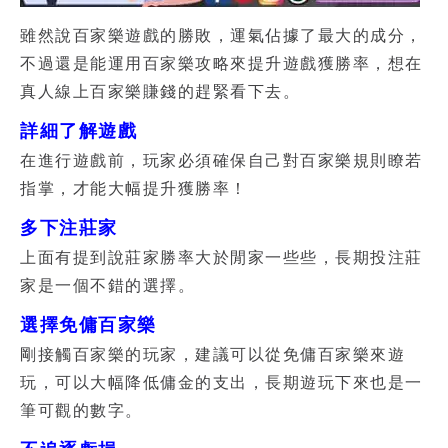
雖然說百家樂遊戲的勝敗，運氣佔據了最大的成分，
不過還是能運用
百家樂攻略
來提升遊戲獲勝率，想在
真人線上百家樂
賺錢的趕緊看下去。
詳細了解遊戲
在進行遊戲前，玩家必須確保自己對百家樂規則瞭若
指掌，才能大幅提升獲勝率！
多下注莊家
上面有提到說莊家勝率大於閒家一些些，長期投注莊
家是一個不錯的選擇。
選擇免傭百家樂
剛接觸百家樂的玩家，建議可以從
免傭百家樂
來遊
玩，可以大幅降低傭金的支出，長期遊玩下來也是一
筆可觀的數字。