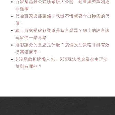
百家樂贏錢公式珍藏版大公開，勤奮練習獲利絕
非難事！
代操百家樂能賺錢？執迷不悟就要付出慘痛的代
價！
線上百家樂破解難道是妖言惑眾？網上的謠言讓
玩家們一錯再錯！
運彩讓分的意思是什麼？搞懂投注策略才能有效
提高獲勝率！
539尾數抓牌懶人包！539玩法獎金及坐車玩法
規則有哪些？
SC