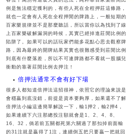
例是無法穩定獲利的，有些人死在全程押莊這條路，
就也一定會有人死在全程押閒的牌路上，一般短期的
百家樂規律並不是那麼聽話，所以當你以為找到了線
上百家樂破解漏洞的時候，其實已經掉進莊閒比例的
陷阱了。如果可以的話玩家們能多花點心思去觀察牌
路，因為最終的開牌結果其實也很難感受到莊閒比例
到底有什麼落差，所以不可連牌路都不看就一股腦兒
衝動的靠著莊閒比例去押注！
倍押法通常不會有好下場
很多人都知道倍押法這招很神，依照它的理論來說是
會穩贏到底沒錯，前提是資本要夠厚，如果還不了解
倍押法小編這邊簡單解說一下，輸1押2，輸2押4，
如果連續下六注那總投注額就會是1、2、4、8、
16、32，倘若前五關都死第六關過了那扣掉前面輸
的31注就是贏得了1注，連續倒五把只要贏一把就回