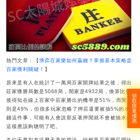
熱門文章：【
博弈百家樂如何贏錢？掌握基本策略是
百家獲利關鍵！
】
原來是有人在統計了一萬局百家開牌結果之後，得出
莊家獲勝局數是5068局，閒家是4932局，換算比例
領
後得知在線上百家中莊家勝出的機率是51%，而閒家
取
限
則是49%，但很多玩家忽略了押莊還要被抽5%的水
量
優
錢這件事，可能有人會說那反著押閒就不會被抽水錢
惠
這樣應該夠聰明了吧。
各位千萬別有這麼天真的想法，純粹靠百家樂莊閒比