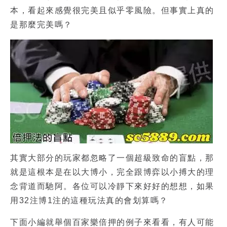
本，看起來感覺很完美且似乎零風險。但事實上真的
是那麼完美嗎？
其實大部分的玩家都忽略了一個超級致命的盲點，那
就是這根本是在以大博小，完全跟博弈以小搏大的理
念背道而馳阿。各位可以冷靜下來好好的想想，如果
用32注博1注的這種玩法真的會划算嗎？
下面小編就舉個百家樂倍押的例子來看看，有人可能