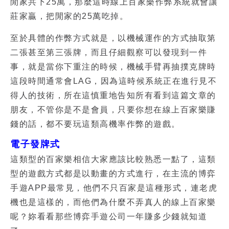
閒家共下25萬，那麼這時
線上百家樂作弊
系統就會讓
莊家贏，把閒家的25萬吃掉。
至於具體的作弊方式就是，以機械運作的方式抽取第
二張甚至第三張牌，而且仔細觀察可以發現到一件
事，就是當你下重注的時候，機械手臂再抽撲克牌時
這段時間通常會LAG，因為這時候系統正在進行見不
得人的技術，所在這慎重地告知所有看到這篇文章的
朋友，不管你是不是會員，只要你想在線上百家樂賺
錢的話，都不要玩這類高機率作弊的遊戲。
電子發牌式
這類型的百家樂相信大家應該比較熟悉一點了，這類
型的遊戲方式都是以動畫的方式進行，在主流的博弈
手遊APP最常見，他們不只百家是這種形式，連老虎
機也是這樣的，而他們為什麼不弄真人的線上百家樂
呢？妳看看那些博弈手遊公司一年賺多少錢就知道