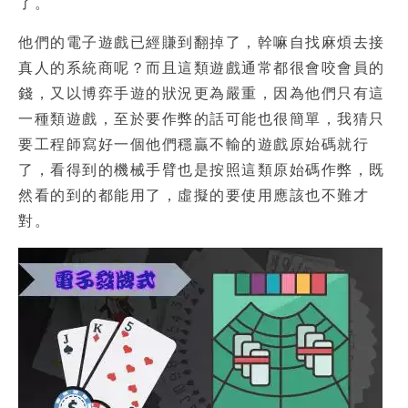
了。
他們的電子遊戲已經賺到翻掉了，幹嘛自找麻煩去接
真人的系統商呢？而且這類遊戲通常都很會咬會員的
錢，又以博弈手遊的狀況更為嚴重，因為他們只有這
一種類遊戲，至於要作弊的話可能也很簡單，我猜只
要工程師寫好一個他們穩贏不輸的遊戲原始碼就行
了，看得到的機械手臂也是按照這類原始碼作弊，既
然看的到的都能用了，虛擬的要使用應該也不難才
對。