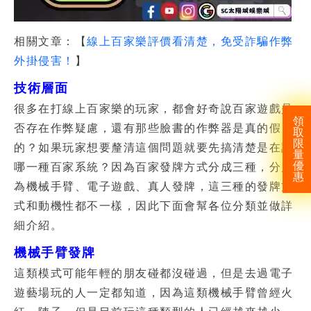
相關文章：【
線上百家樂評價看清楚，免受詐騙作弊
外掛侵害！
】
技術層面
很多在打
線上百家樂
的玩家，都會好奇說百家遊戲是
領
否存在作弊疑慮，還有那些臉書的作弊器是真的假
取
限
的？如果玩家想要釐清這個問題就要先搞清楚是在說
量
優
哪一種百家系統？因為百家發牌方式分成三種，分別
惠
為機械手臂、電子遊戲、真人發牌，這三種的發牌方
式和動機性都不一樣，因此下面會幫各位分類並做詳
細介紹。
機械手臂發牌
這類模式可能年輕的朋友碰都沒碰過，但是去過電子
遊藝場玩的人一定都知道，因為這類機械手臂曾經火