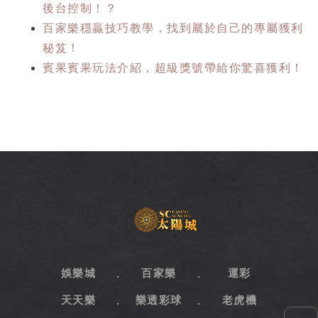
後台控制！？
百家樂穩贏技巧教學，找到屬於自己的專屬獲利
秘笈！
賓果賓果玩法介紹，超級獎號帶給你驚喜獲利！
SC
太
陽
城
娛
樂
娛樂城
百家樂
運彩
城
天天樂
樂透彩球
老虎機