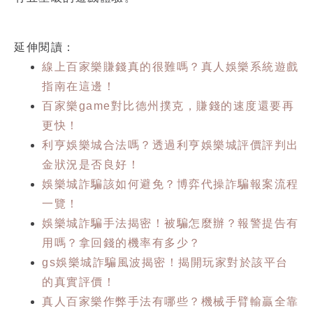
延伸閱讀：
線上百家樂賺錢真的很難嗎？真人娛樂系統遊戲
指南在這邊！
百家樂game對比德州撲克，賺錢的速度還要再
更快！
利亨娛樂城合法嗎？透過利亨娛樂城評價評判出
金狀況是否良好！
娛樂城詐騙該如何避免？博弈代操詐騙報案流程
一覽！
娛樂城詐騙手法揭密！被騙怎麼辦？報警提告有
用嗎？拿回錢的機率有多少？
gs娛樂城詐騙風波揭密！揭開玩家對於該平台
的真實評價！
真人百家樂作弊手法有哪些？機械手臂輸贏全靠