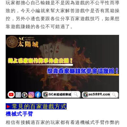
玩家都擔心自己輸錢是不是因為遊戲的不公平性而導
致的，今天小編就來幫大家解答游戲中是否有黑箱操
控，另外小邊也要跟各位分享百家遊戲技巧，如果想
靠遊戲賺錢的各位不可錯過了。
►
常見的百家遊戲方式
機械式手臂
相信有接觸過百家的玩家都有看過機械式手臂作弊的