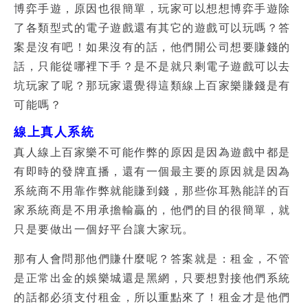
博弈手遊，原因也很簡單，玩家可以想想博弈手遊除
了各類型式的電子遊戲還有其它的遊戲可以玩嗎？答
案是沒有吧！如果沒有的話，他們開公司想要賺錢的
話，只能從哪裡下手？是不是就只剩電子遊戲可以去
坑玩家了呢？那玩家還覺得這類
線上百家樂賺錢
是有
可能嗎？
線上真人系統
真人線上百家樂不可能作弊的原因是因為遊戲中都是
有即時的發牌直播，還有一個最主要的原因就是因為
系統商不用靠作弊就能賺到錢，那些你耳熟能詳的百
家系統商是不用承擔輸贏的，他們的目的很簡單，就
只是要做出一個好平台讓大家玩。
那有人會問那他們賺什麼呢？答案就是：租金，不管
是正常出金的娛樂城還是黑網，只要想對接他們系統
的話都必須支付租金，所以重點來了！租金才是他們