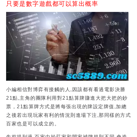
只要是數字遊戲都可以算出概率
小編相信對博弈有接觸的人,因該都有看過電影決勝
21點,主角的團隊利用對21點算牌賺進大把大把的鈔
票，21點算牌方式是將每張出現的牌設定牌值,加總
之後若出現玩家有利的情況則進場下注,那同樣的方式
百家也是可以成立的。
先前提到過,百家由於莊家和閒家補牌規則不同,會造