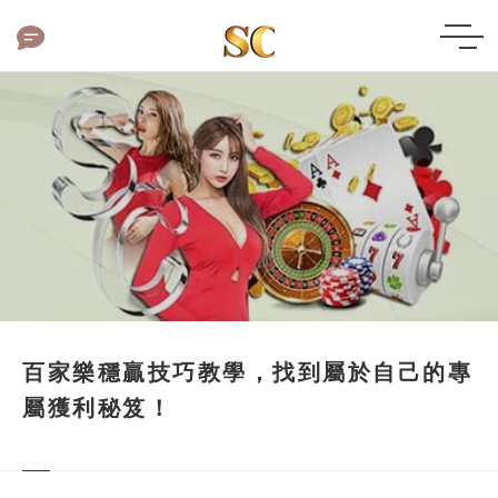
百家樂穩贏技巧教學，找到屬於自己的專
屬獲利秘笈！