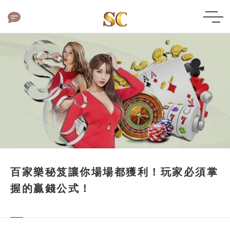
百家樂秘笈讓你場場都獲利！玩家必須掌
握的贏錢公式！