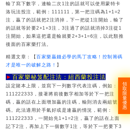
輸了寫下數字，連輸二次1注的話就可以使用蒙特卡
洛玩法投注，範例：111111，第一把注碼為1+1=2
注，贏了的話就把2注消掉，下一把從1注開始，輸了
的話就等於要2+1+3注，3注過了的話就消掉3注從1
注開始，如果這把還是輸就要2+3+1=6注，以此類推
後面的百家樂打法。
精選文章：【
百家樂贏錢必學的馬丁攻略！控制籌碼
才是唯一的破解之路！
】
►
百家樂秘笈配注法：紐西蘭投注法
領
設定賭本上限，並寫下一列數字代表注碼，例如：
取
限
111222333，接著將前後數字相加等於下一把注
量
碼，贏的話在上面增加贏的注碼，輸則消去兩組號
優
惠
碼。此法適用於手氣好或是連贏的情況，範例：
111222333，一開始先1+1=2注，贏了的話在上面
記下2注，再加上下一個數字1注，等於下一把要下3