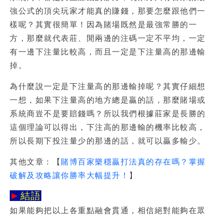
強公式
的頂尖玩家才能真的賺錢，那要怎麼跟他們一
樣呢？其實很簡單！因為賭場既然是最強常勝的一
方，那麼就代表莊、閒兩邊的注碼一定不平均，一定
有一邊下注量比較高，而且一定是下注量高的那邊輸
掉。
為什麼說一定是下注量高的那邊輸掉呢？其實仔細想
一想，如果下注量高的地方總是贏的話，那麼賭場或
系統商豈不是要賠錢嗎？所以我們根據莊家是長勝的
這個理論可以得出，下注高的那邊輸的機率比較高，
所以長期下投注量少的那邊的話，就可以贏多輸少。
其他文章：【
賭博百家樂穩贏打法真的存在嗎？掌握
破解及攻略讓你勝率大幅提升！
】
►
結語
如果能夠把以上各重點融會貫通，相信絕對能夠在眾