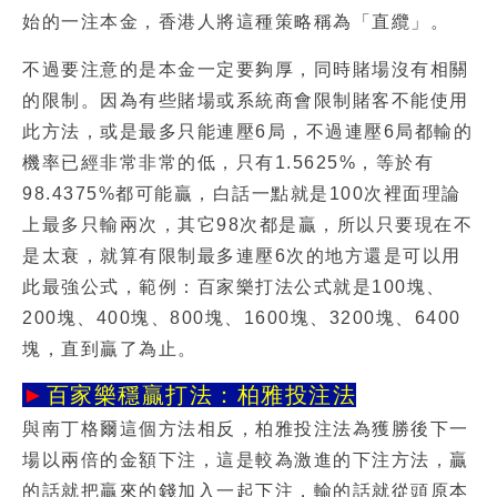
始的一注本金，香港人將這種策略稱為「直纜」。
不過要注意的是本金一定要夠厚，同時賭場沒有相關
的限制。因為有些賭場或系統商會限制賭客不能使用
此方法，或是最多只能連壓6局，不過連壓6局都輸的
機率已經非常非常的低，只有1.5625%，等於有
98.4375%都可能贏，白話一點就是100次裡面理論
上最多只輸兩次，其它98次都是贏，所以只要現在不
是太衰，就算有限制最多連壓6次的地方還是可以用
此最強公式，範例：百家樂打法公式就是100塊、
200塊、400塊、800塊、1600塊、3200塊、6400
塊，直到贏了為止。
►
百家樂穩贏打法：柏雅投注法
與南丁格爾這個方法相反，柏雅投注法為獲勝後下一
場以兩倍的金額下注，這是較為激進的下注方法，贏
的話就把贏來的錢加入一起下注，輸的話就從頭原本