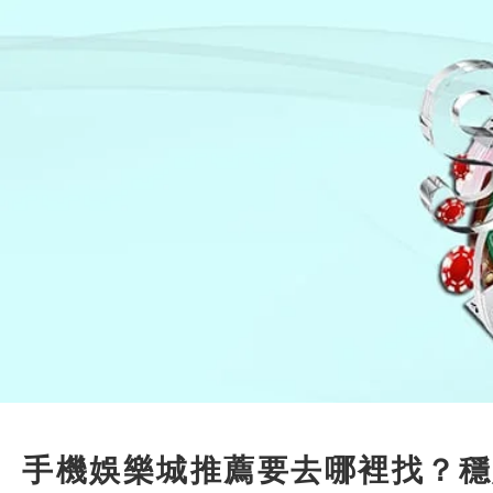
手機娛樂城推薦要去哪裡找？穩