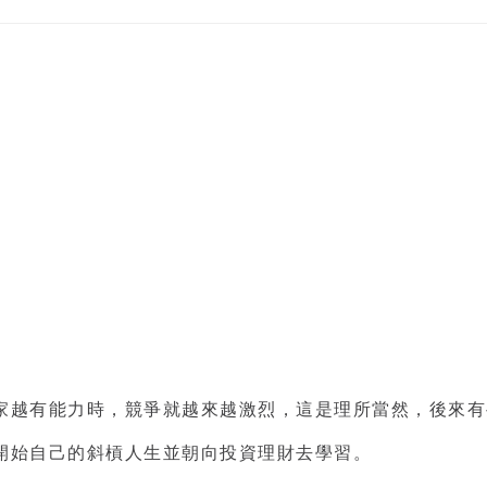
家越有能力時，競爭就越來越激烈，這是理所當然，後來有
開始自己的斜槓人生並朝向投資理財去學習。