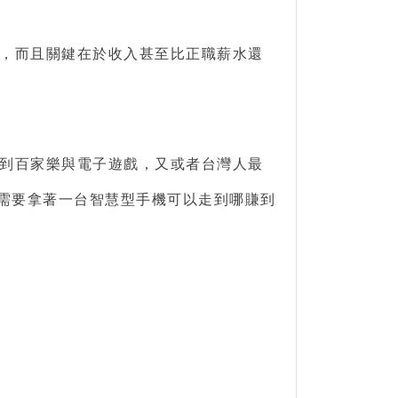
，而且關鍵在於收入甚至比正職薪水還
到百家樂與電子遊戲，又或者台灣人最
只需要拿著一台智慧型手機可以走到哪賺到