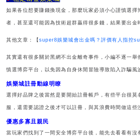
如果各位想要賺錢換現金，那麼玩家必須小心謹慎選擇
者，甚至還可能因為技術超群贏得很多錢，結果要出金
其他文章：【
super8娛樂城會出金嗎？評價有人指控s
其實還有很多關於黑網不出金離奇事件，小編不逐一舉
慎選博弈平台，以免因為自身休閒冒險導致陷入詐騙風
娛樂城註冊動線明瞭
選擇好品牌之後當然是要開始註冊帳戶，有些平台很莫名
服，還需要認證之後才可以註冊，與其浪費時間做這些
優惠多寡且親民
當玩家們找到了一間安全博弈平台後，能先去看看有沒