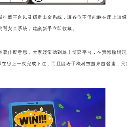
城推薦
平台以及穩定出金系統，讓各位不僅能躺在床上賺錢
挑選安全系統，建議新手立即收藏。
表著什麼意思，大家經常聽到線上博弈平台，在實際賭場玩
可以在線上一次完成下注，而且隨著手機科技越來越發達，