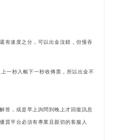
還有速度之分，可以出金沒錯，但慢吞
但上一秒入帳下一秒收傳票，所以出金不
解答，或是早上詢問到晚上才回復訊息
優質平台必須有專業且親切的客服人