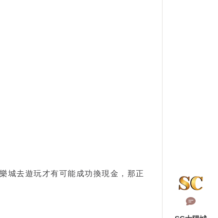
樂城
去遊玩才有可能成功換現金，那正