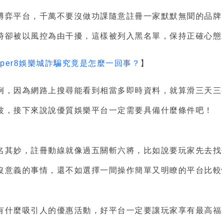
博弈平台，千萬不要沒做功課隨意註冊一家默默無聞的品牌
時卻被以風控為由干擾，這樣被列入黑名單，保持正確心態
uper8娛樂城詐騙究竟是怎麼一回事？
】
例，因為網路上搜尋能看到相當多即時資料，就算滑三天三
波，接下來說說優質娛樂平台一定需要具備什麼條件吧！
其妙，註冊動線就像過五關斬六將，比如說要玩家先去找代
沒意義的事情，還不如選擇一間操作簡單又明瞭的平台比較
有什麼吸引人的優惠活動，好平台一定要讓玩家享有最高福