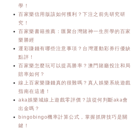
學！
百家樂信用版該如何獲利？下注之前先研究研
究！
百家樂書籍推薦：匯聚台灣賭神一生所學的百家
樂勝經
運彩賺錢有哪些注意事項？台灣運動彩券行優缺
點評！
百家樂怎麼玩可以提高勝率？澳門賭廳投注和局
賠率如何？
線上百家樂賺錢真的很難嗎？真人娛樂系統遊戲
指南在這邊！
aka娛樂城線上遊戲零評價？該從何判斷aka會
出金嗎？
bingobingo機率計算公式，掌握抓牌技巧是關
鍵！