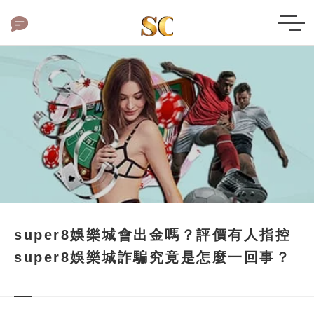
super8娛樂城會出金嗎？評價有人指控
super8娛樂城詐騙究竟是怎麼一回事？