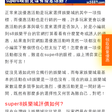
正常來說優惠活動是玩家選擇娛樂城的其中一項指
標，而優惠活動也是行銷的一種，許多玩家更會以優
惠活動的多寡與吸引度來選擇是否加入，於是小編就
到s8娛樂平台的官網打算看看有什麼驚奇或誘人的優
領
惠，結果進到官網點選優惠活動時竟然一項都沒有！
取
小編當下整個愣住心想太扯了吧！怎麼會連一項優惠
限
量
活動都沒有，難道在super8的眼裡，線上博弈業已無
優
惠
對手可言！
從沒見過如此特立獨行的娛樂城，而每家娛樂城最基
本的活動在s8娛樂是一項也沒有，現在的線上娛樂城
家數這麼多競爭如此激烈，優惠活動更是一間好過一
間，既然有那麼多的選擇性又何苦為難自己，對吧！
super8娛樂城評價如何?
現在台灣線上娛樂城比比皆是，玩家們最在意的就是