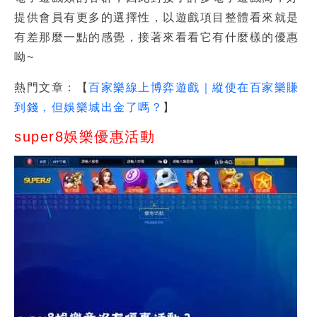
提供會員有更多的選擇性，以遊戲項目整體看來就是
有差那麼一點的感覺，接著來看看它有什麼樣的優惠
呦~
熱門文章：【
百家樂線上博弈遊戲｜縱使在百家樂賺
到錢，但娛樂城出金了嗎？
】
super8娛樂優惠活動