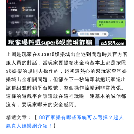
上圖是玩家在
super8娛樂城
出金遇到問題時與官方客
服人員的對話，當玩家要提領出金時基本上都是按照
s8
娛樂的規則去操作的，起初還熱心的幫玩家查詢
娛
樂城出金
相關問題，但卻在下一秒隨即就把玩家退出
該群組並封鎖平台帳號，整個操作流暢到非常誇張。
這樣的遊戲平台誰還敢在這裡玩啦，連基本的誠信都
沒有，要玩家哪來的安全感阿。
精選文章：【
i88百家樂有哪些系統可以選擇？超人
氣真人娛樂網介紹！
】