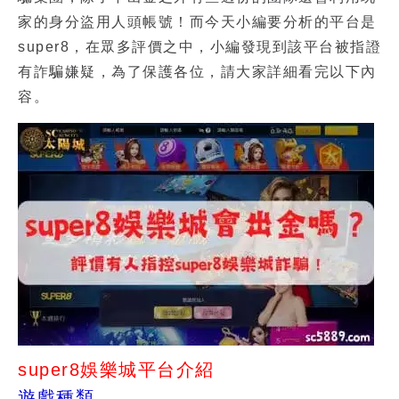
家的身分盜用人頭帳號！而今天小編要分析的平台是
super8，在眾多評價之中，小編發現到該平台被指證
有詐騙嫌疑，為了保護各位，請大家詳細看完以下內
容。
super8娛樂城平台介紹
遊戲種類