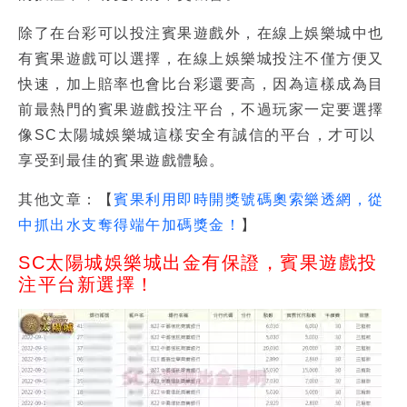
除了在台彩可以投注賓果遊戲外，在線上娛樂城中也
有賓果遊戲可以選擇，在線上娛樂城投注不僅方便又
快速，加上賠率也會比台彩還要高，因為這樣成為目
前最熱門的賓果遊戲投注平台，不過玩家一定要選擇
像SC太陽城娛樂城這樣安全有誠信的平台，才可以
享受到最佳的賓果遊戲體驗。
其他文章：【
賓果利用即時開獎號碼奧索樂透網，從
中抓出水支奪得端午加碼獎金！
】
SC太陽城娛樂城出金有保證，賓果遊戲投
注平台新選擇！