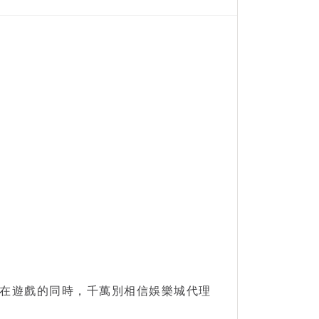
在遊戲的同時，千萬別相信娛樂城代理