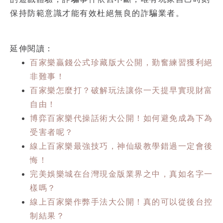
保持防範意識才能有效杜絕無良的詐騙業者。
延伸閱讀：
百家樂贏錢公式珍藏版大公開，勤奮練習獲利絕
非難事！
百家樂怎麼打？破解玩法讓你一天提早實現財富
自由！
博弈百家樂代操話術大公開！如何避免成為下為
受害者呢？
線上百家樂最強技巧，神仙級教學錯過一定會後
悔！
完美娛樂城在台灣現金版業界之中，真如名字一
樣嗎？
線上百家樂作弊手法大公開！真的可以從後台控
制結果？