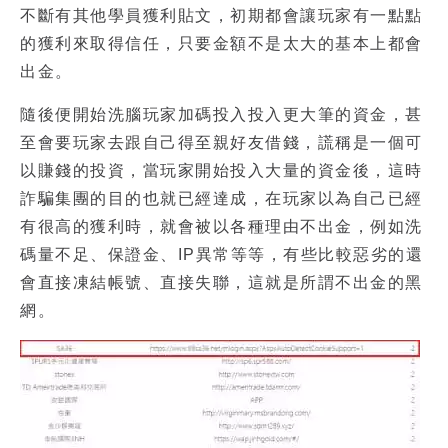
不斷有其他學員獲利貼文，初期都會讓玩家有一點點
的獲利來取得信任，只要金額不是太大的基本上都會
出金。
隨後便開始洗腦玩家加碼投入投入更大筆的資金，甚
至會要玩家去跟自己得至親好友借錢，謊稱是一個可
以賺錢的投資，當玩家開始投入大量的資金後，這時
詐騙集團的目的也就已經達成，在玩家以為自己已經
有很高的獲利時，就會被以各種理由不出金，例如洗
碼量不足、保證金、IP異常等等，有些比較惡劣的還
會直接凍結帳號、直接失聯，這就是所謂不出金的黑
網。