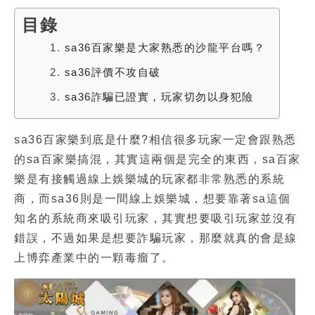
目錄
1.
sa36百家樂是大家熟悉的沙龍平台嗎？
2.
sa36評價不攻自破
3.
sa36詐騙已證實，玩家切勿以身犯險
sa36百家樂
到底是什麼?相信很多玩家一定會跟熟悉
的sa百家樂搞混，其實這兩個是完全的東西，sa百家
樂是有接觸過線上娛樂城的玩家都非常熟悉的系統
商，而sa36則是一間線上娛樂城，想要靠著sa這個
知名的系統商來吸引玩家，其實想要吸引玩家並沒有
錯誤，不過如果是想要詐騙玩家，那麼就真的會是線
上博弈產業中的一顆毒瘤了。