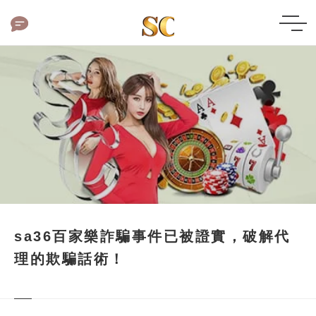
sa36百家樂詐騙事件已被證實，破解代
理的欺騙話術！