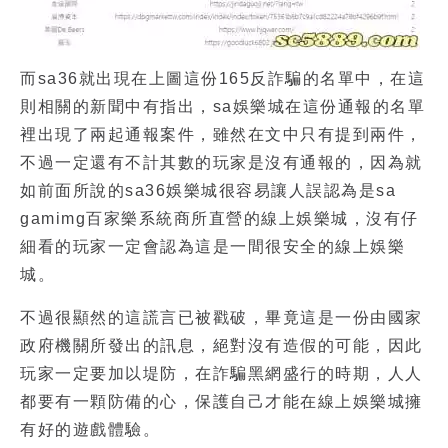
而sa36就出現在上圖這份165反詐騙的名單中，在這
則相關的新聞中有指出，sa娛樂城在這份通報的名單
裡出現了兩起通報案件，雖然在文中只有提到兩件，
不過一定還有不計其數的玩家是沒有通報的，因為就
如前面所說的sa36娛樂城很容易讓人誤認為是sa
gamimg百家樂系統商所直營的線上娛樂城，沒有仔
細看的玩家一定會認為這是一間很安全的線上娛樂
城。
不過很顯然的這謊言已被戳破，畢竟這是一份由國家
政府機關所發出的訊息，絕對沒有造假的可能，因此
玩家一定要加以堤防，在詐騙黑網盛行的時期，人人
都要有一顆防備的心，保護自己才能在線上娛樂城擁
有好的遊戲體驗。