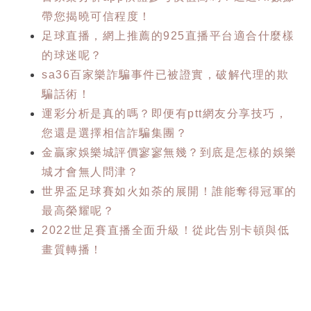
帶您揭曉可信程度！
足球直播，網上推薦的925直播平台適合什麼樣
的球迷呢？
sa36百家樂詐騙事件已被證實，破解代理的欺
騙話術！
運彩分析是真的嗎？即便有ptt網友分享技巧，
您還是選擇相信詐騙集團？
金贏家娛樂城評價寥寥無幾？到底是怎樣的娛樂
城才會無人問津？
世界盃足球賽如火如荼的展開！誰能奪得冠軍的
最高榮耀呢？
2022世足賽直播全面升級！從此告別卡頓與低
畫質轉播！