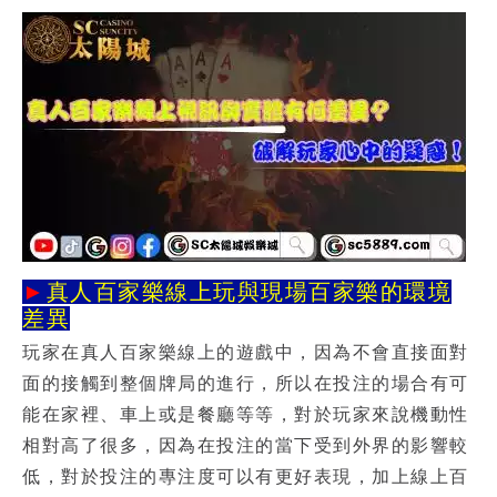
►
真人百家樂線上玩與現場百家樂的環境
差異
玩家在
真人百家樂線上
的遊戲中，因為不會直接面對
面的接觸到整個牌局的進行，所以在投注的場合有可
能在家裡、車上或是餐廳等等，對於玩家來說機動性
相對高了很多，因為在投注的當下受到外界的影響較
低，對於投注的專注度可以有更好表現，加上線上百