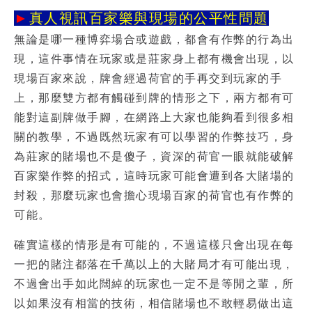
►
真人視訊百家樂與現場的公平性問題
無論是哪一種博弈場合或遊戲，都會有作弊的行為出
現，這件事情在玩家或是莊家身上都有機會出現，以
現場百家來說，牌會經過荷官的手再交到玩家的手
上，那麼雙方都有觸碰到牌的情形之下，兩方都有可
能對這副牌做手腳，在網路上大家也能夠看到很多相
關的教學，不過既然玩家有可以學習的作弊技巧，身
為莊家的賭場也不是傻子，資深的荷官一眼就能破解
百家樂作弊的招式，這時玩家可能會遭到各大賭場的
封殺，那麼玩家也會擔心現場百家的荷官也有作弊的
可能。
確實這樣的情形是有可能的，不過這樣只會出現在每
一把的賭注都落在千萬以上的大賭局才有可能出現，
不過會出手如此闊綽的玩家也一定不是等閒之輩，所
以如果沒有相當的技術，相信賭場也不敢輕易做出這