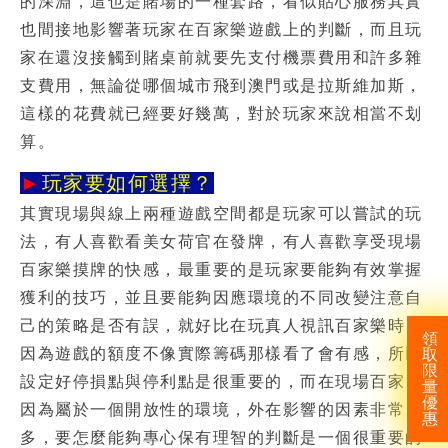
的深淵，這也是賭場的一種套路，看似貼心服務其實
也間接地影響著玩家在百家樂遊戲上的判斷，而且玩
家在還沒接觸到賭桌前就要先支付機票費用和許多雜
支費用，無論從哪個城市飛到澳門或是拉斯維加斯，
這樣的花費就已經要好幾萬，對於玩家來說相當不划
算。
►
玩家要如何選擇？
其實現場與線上兩種遊戲空間都是玩家可以嘗試的玩
法，有人喜歡看美女荷官在發牌，有人喜歡享受現場
百家樂摸牌的快感，最重要的是玩家要能夠有效掌握
獲利的技巧，並且要能夠因應環境的不同改變注意自
己的策略是否有誤，就好比在玩
真人視訊百家樂
時，
領
因為遊戲的額度不像實際籌碼那樣看了會有感，所以
取
限
設定好停損點與停利點是很重要的，而在現場百家，
量
優
因為屬於一個開放性的環境，外在影響的因素非常
惠
多，要怎麼能夠專心保有理智的判斷是一個很重要的