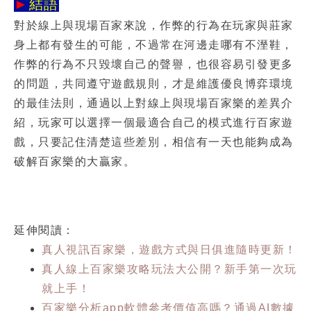
►
結語
對於線上與現場百家來說，作弊的行為在玩家與莊家
身上都有發生的可能，不過常在河邊走哪有不溼鞋，
作弊的行為不只毀壞自己的聲譽，也很容易引發更多
的問題，共同遵守遊戲規則，才是維護優良博弈環境
的最佳法則，通過以上對線上與現場百家樂的差異介
紹，玩家可以選擇一個最適合自己的模式進行百家遊
戲，只要記住清楚這些差別，相信有一天也能夠成為
破解百家樂
的大贏家。
延伸閱讀：
真人視訊百家樂，遊戲方式與日俱進隨時更新！
真人線上百家樂攻略玩法大公開？新手第一次玩
就上手！
百家樂分析app軟體參考價值高嗎？通過AI數據