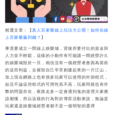
精選文章：【
真人百家樂線上玩法大公開！如何在線
上百家樂贏到錢？
】
畢竟要成立一間線上娛樂城，背後所要付出的資金與
人力並不輕鬆，這樣的小動作有可能讓一間經營許久
的娛樂城毀於一旦，相信沒有一個經營者會因為當前
的這些利益，去摧毀自己辛苦創建起來的一片江山，
加上現在網路上也有很多玩家可以使用的外掛程式，
姑且不論這些程式的可用性高不高，玩家同樣也有作
弊的問題存在，夜路走多一定會遇到鬼的道理大家應
該都懂，所以這樣的行為對於博弈活動來說，無論是
玩家還是娛樂城經營者都不是一個明智的選擇