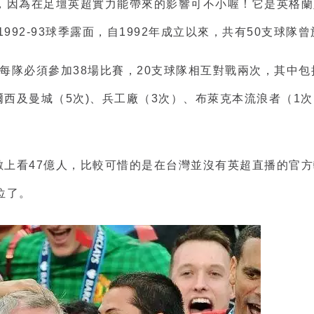
，因為在足壇英超實力能帶來的影響可不小喔！它是英格蘭
992-93球季露面，自1992年成立以來，共有50支球隊
每隊必須參加38場比賽，20支球隊相互對戰兩次，其中包
西及曼城（5次)、兵工廠（3次）、布萊克本流浪者（1次
數上看47億人，比較可惜的是在台灣並沒有英超直播的官
位了。