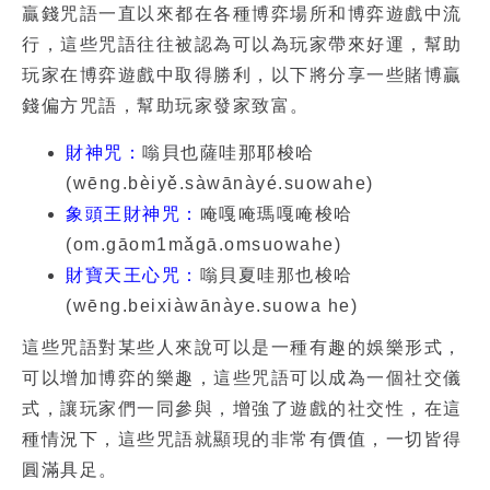
贏錢咒語
一直以來都在各種博弈場所和博弈遊戲中流
行，這些咒語往往被認為可以為玩家帶來好運，幫助
玩家在博弈遊戲中取得勝利，以下將分享一些
賭博贏
錢偏方
咒語，幫助玩家發家致富。
財神咒：
嗡貝也薩哇那耶梭哈
(wēng.bèiyě.sàwānàyé.suowahe)
象頭王財神咒：
唵嘎唵瑪嘎唵梭哈
(om.gāom1mǎgā.omsuowahe)
財寶天王心咒：
嗡貝夏哇那也梭哈
(wēng.beixiàwānàye.suowa he)
這些咒語對某些人來說可以是一種有趣的娛樂形式，
可以增加博弈的樂趣，這些咒語可以成為一個社交儀
式，讓玩家們一同參與，增強了遊戲的社交性，在這
種情況下，這些咒語就顯現的非常有價值，一切皆得
圓滿具足。