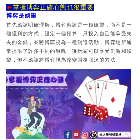
►
掌握博弈正確心態也很重要
博弈是娛樂
首先應該明確理解，博弈應該是一種娛樂，而不是一
個獲利的方式，設定一個預算，只投入自己能承受失
去的金錢，並將博弈視為一種消遣活動，博弈場所通
常提供了許多不同的遊戲，讓玩家可以享受刺激和娛
樂，但不應該將博弈視為改變財務狀況的方法。