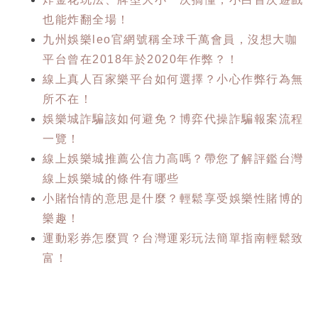
也能炸翻全場！
九州娛樂leo官網號稱全球千萬會員，沒想大咖
平台曾在2018年於2020年作弊？！
線上真人百家樂平台如何選擇？小心作弊行為無
所不在！
娛樂城詐騙該如何避免？博弈代操詐騙報案流程
一覽！
線上娛樂城推薦公信力高嗎？帶您了解評鑑台灣
線上娛樂城的條件有哪些
小賭怡情的意思是什麼？輕鬆享受娛樂性賭博的
樂趣！
運動彩券怎麼買？台灣運彩玩法簡單指南輕鬆致
富！