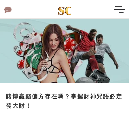
賭博贏錢偏方存在嗎？掌握財神咒語必定
發大財！