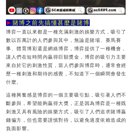
►
賭博之前先搞懂甚麼是賭博
博弈一直以來都是一種充滿刺激的娛樂方式，吸引了
數以百萬計的人們參與其中，無論是賭場、賽馬賽
事、體育博彩還是網絡博弈，博弈提供了一種機會，
讓人們在短時間內贏得巨額獎金，博弈的吸引力主要
來自於它的刺激性質，當人們參與博弈時，通常會經
歷一種刺激和期待的感覺，不知道下一個瞬間會發生
什麼。
這種興奮感是博弈的一個主要吸引點，吸引著人們不
斷參與，希望能夠贏得大獎，正是因為博弈是一種既
刺激又具有風險的娛樂方式，吸引了人們追求
賭博贏
錢偏方
，但也需要謹慎對待，以避免過度依賴造成的
負面影響。