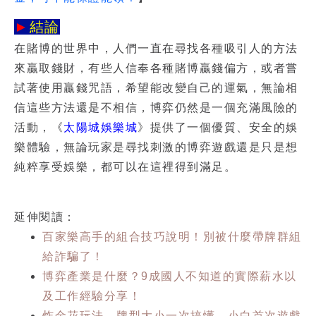
►
結論
在
賭博
的世界中，人們一直在尋找各種吸引人的方法
來贏取錢財，有些人信奉各種
賭博贏錢偏方
，或者嘗
試著使用
贏錢咒語
，希望能改變自己的運氣，無論相
信這些方法還是不相信，博弈仍然是一個充滿風險的
活動，《
太陽城娛樂城
》提供了一個優質、安全的娛
樂體驗，無論玩家是尋找刺激的博弈遊戲還是只是想
純粹享受娛樂，都可以在這裡得到滿足。
延伸閱讀：
百家樂高手的組合技巧說明！別被什麼帶牌群組
給詐騙了！
博弈產業是什麼？9成國人不知道的實際薪水以
及工作經驗分享！
炸金花玩法、牌型大小一次搞懂，小白首次遊戲