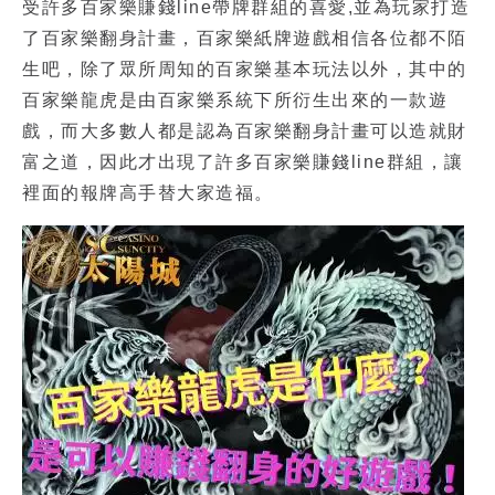
受許多
百家樂賺錢line
帶牌群組的喜愛,並為玩家打造
了
百家樂翻身計畫，
百家樂紙牌遊戲相信各位都不陌
生吧，除了眾所周知的百家樂基本玩法以外，其中的
百家樂龍虎是由百家樂系統下所衍生出來的一款遊
戲，而大多數人都是認為百家樂翻身計畫可以造就財
富之道，因此才出現了許多百家樂賺錢line群組，讓
裡面的報牌高手替大家造福。