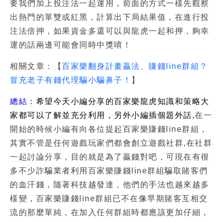
要我們加上投注法一起運用，前面的方式一樣先觀察
出熱門的單雙或紅黑，計算出下局結果值，在進行投
注法倍押，如果資金多還可以與龍虎一起和押，夠幸
運的話兩邊可能會同時中獎唷！
相關文章：【
百家樂翻身計畫贏法、賺錢line群組？
冒充老子有錢代理騙小騙鼻子！
】
總結：
希望今天小編分享的百家樂龍虎知識和策略大
家都可以了解並充分利用，另外小編插個題外話,
在一
開始的時候小編有向各位提起百家樂賺錢line群組，
其實不管是任何遊戲玩家們都會創立遊戲社群,在社群
一起討論分享，目的就是為了贏錢對吧，可現在有很
多不少詐騙業者利用百家樂賺錢line群組騙取賭客們
的血汗錢，隨著科技越發達，他們的手法也越來越多
樣變，百家樂賺錢line群組已不在像早期賭客互相交
流的那麼單純，在加入任何群組時都應該更加仔細，