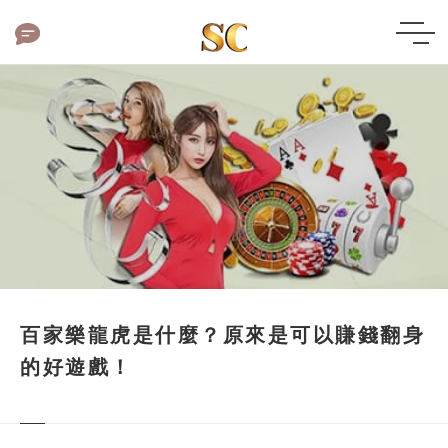
百家樂龍虎是什麼？原來是可以賺錢翻身
的好遊戲！