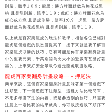
則勝，賠率1:0.9；龍黑：勝方牌面點數為梅花或黑
桃 且是龍則勝，賠率1:1.9；虎紅：勝方牌面花色為
紅心或方塊 且是虎則勝，賠率1:0.9；虎黑：勝方牌
面點數為梅花或黑桃 且是虎則勝，賠率1:1.9。
以上就是百家樂龍虎的玩法和教學，相信各位已經對
龍虎這個遊戲的孰悉度提高了，接下來就是要了解百
家樂龍虎取勝的技巧，它有可能是你百家樂翻身計畫
中的重要元素，千萬別認為比大小的遊戲有甚麼好著
墨的，上車繫好安全帶載你遊走龍虎取勝攻略。
龍虎百家樂翻身計畫攻略一－押尾法
簡單來說，這個百家樂翻身計畫意味著第一個遊戲下
注類型，下一個遊戲下注類型，這種方法比較簡單，
不用多考慮下注的內容，或是參透別的技巧，只需要
注意上一場比賽的結果就夠，你可以按造以下順序下
注，前龍押虎，反之亦然，前虎押龍。