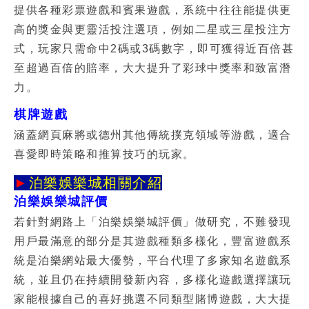
提供各種彩票遊戲和賓果遊戲，系統中往往能提供更
高的獎金與更靈活投注選項，例如二星或三星投注方
式，玩家只需命中2碼或3碼數字，即可獲得近百倍甚
至超過百倍的賠率，大大提升了彩球中獎率和致富潛
力。
棋牌遊戲
涵蓋網頁麻將或德州其他傳統撲克領域等游戲，適合
喜愛即時策略和推算技巧的玩家。
►
泊樂娛樂城相關介紹
泊樂娛樂城評價
若針對網路上「
泊樂娛樂城評價
」做研究，不難發現
用戶最滿意的部分是其遊戲種類多樣化，豐富遊戲系
統是泊樂網站最大優勢，平台代理了多家知名遊戲系
統，並且仍在持續開發新內容，多樣化遊戲選擇讓玩
家能根據自己的喜好挑選不同類型賭博遊戲，大大提