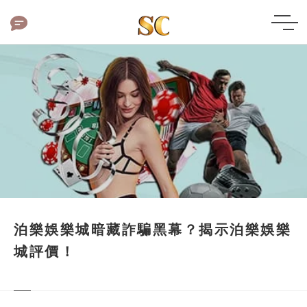
泊樂娛樂城暗藏詐騙黑幕？揭示泊樂娛樂
城評價！