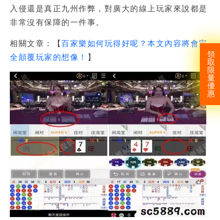
入侵還是真正九州作弊，對廣大的線上玩家來說都是
非常沒有保障的一件事。
相關文章：【
百家樂如何玩得好呢？本文內容將會完
領
全顛覆玩家的想像！
】
取
限
量
優
惠