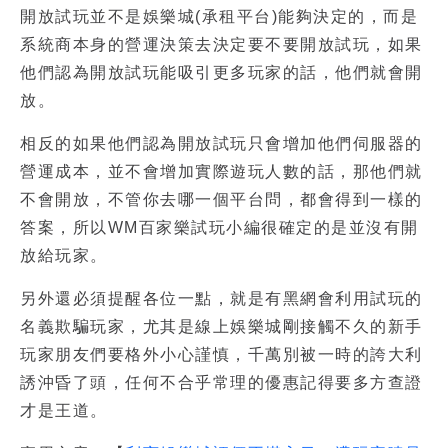
開放試玩並不是娛樂城(承租平台)能夠決定的，而是
系統商本身的營運決策去決定要不要開放試玩，如果
他們認為開放試玩能吸引更多玩家的話，他們就會開
放。
相反的如果他們認為開放試玩只會增加他們伺服器的
營運成本，並不會增加實際遊玩人數的話，那他們就
不會開放，不管你去哪一個平台問，都會得到一樣的
答案，所以
WM百家樂試玩
小編很確定的是並沒有開
放給玩家。
另外還必須提醒各位一點，就是有黑網會利用試玩的
名義欺騙玩家，尤其是線上娛樂城剛接觸不久的新手
玩家朋友們要格外小心謹慎，千萬別被一時的誇大利
誘沖昏了頭，任何不合乎常理的優惠記得要多方查證
才是王道。