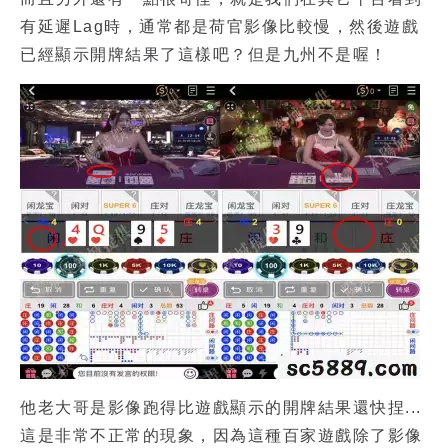
有延遲Lag時，通常都是荷官影像比較慢，然後遊戲
已經顯示開牌結果了這樣吧？但是九州不是喔！
他老大哥是影像跑得比遊戲顯示的開牌結果還快捏...
這是非常不正常的現象，因為這種百家遊戲除了影像