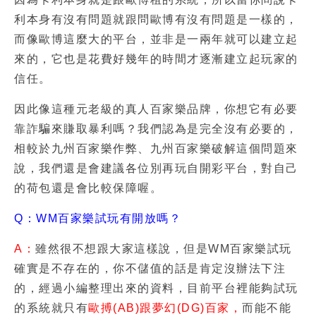
利本身有沒有問題就跟問歐博有沒有問題是一樣的，
而像歐博這麼大的平台，並非是一兩年就可以建立起
來的，它也是花費好幾年的時間才逐漸建立起玩家的
信任。
因此像這種元老級的真人百家樂品牌，你想它有必要
靠詐騙來賺取暴利嗎？我們認為是完全沒有必要的，
相較於
九州百家樂作弊
、
九州百家樂破解
這個問題來
說，我們還是會建議各位別再玩自開彩平台，對自己
的荷包還是會比較保障喔。
Q：WM百家樂試玩有開放嗎？
A：
雖然很不想跟大家這樣說，但是WM百家樂試玩
確實是不存在的，你不儲值的話是肯定沒辦法下注
的，經過小編整理出來的資料，目前平台裡能夠試玩
的系統就只有
歐搏(AB)跟夢幻(DG)百家，
而能不能