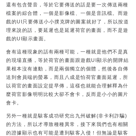
還有包含聲音，等於它要傳送的話是要一次傳送兩種
檔案的綜合體，一個是影像檔、一個是音訊檔。而遊
戲的UI只要傳送小小撲克牌的圖案就好了，所以按道
理來說的話，要延遲也是延遲荷官的畫面，而不是遊
戲的UI顯示畫面。
會有這種現象的話有兩種可能，一種就是他們不是真
的現場直播，等於荷官的畫面跟遊戲UI顯示的開牌結
果根本沒有連動，而是兩個獨立的個體，然後各自傳
送到會員端的螢幕，而且八成是怕荷官畫面延遲，所
以荷官的畫面設定提早傳，這樣也就能合理解釋為什
麼荷官影像明明比較大卻不會卡，反而是小小的圖片
會卡。
另外一種就是駭客成功研究出九州破解(非卡利詐騙)
的方法，所以才導致種種異常，接下來我們也有相關
的證據顯示也有可能是遭到駭客入侵！但無論是駭客