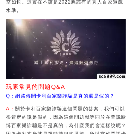
空如也。這實在不該是2022應該有的真人百家遊戲
水準。
玩家常見的問題Q&A
Q：網路傳聞卡利百家樂詐騙是真的還是假的？
A：
關於
卡利百家樂詐騙
這個問題的答案，我們可以
很肯定的說是假的，因為這個問題就等同於在問說歐
博百家樂詐騙是不是真的，為什麼我們會這樣說呢？
因為卡利本身就是跟歐博租的系統，所以當你問說卡