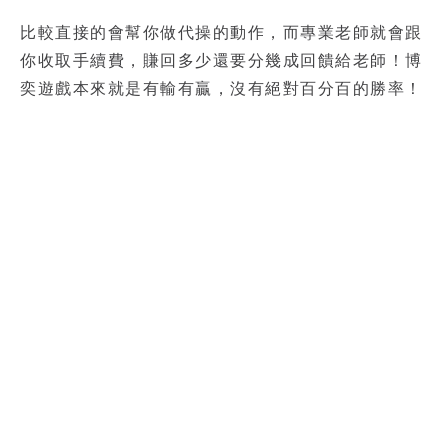
比較直接的會幫你做代操的動作，而專業老師就會跟
你收取手續費，賺回多少還要分幾成回饋給老師！博
奕遊戲本來就是有輸有贏，沒有絕對百分百的勝率！