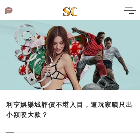
利亨娛樂城評價不堪入目，遭玩家噴只出
小額咬大款？