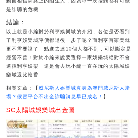
動而相信網路上的陌生人，因為每一次接觸都有可能
是詐騙的危機！
結論：
以上就是小編對於
利亨娛樂城
的介紹，各位是否看到
了
利亨娛樂城評價
都退後一步了呢？而
利亨百家樂
就
更不需要說了，點進去連10個人都不到，可以斷定是
經營不善！對於小編來說要選擇一家
娛樂城
絕對不會
選擇
利亨娛樂
，還是會去玩小編一直在玩的太陽城娛
樂城還比較香！
相關文章：【
威尼斯人娛樂城真身為澳門威尼斯人賭
場？假冒平台不出金詐騙消息早已成名！
】
SC太陽城娛樂城出金圖