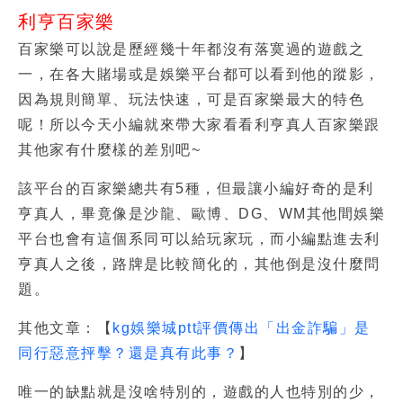
利亨百家樂
百家樂可以說是歷經幾十年都沒有落寞過的遊戲之
一，在各大賭場或是娛樂平台都可以看到他的蹤影，
因為規則簡單、玩法快速，可是百家樂最大的特色
呢！所以今天小編就來帶大家看看利亨真人百家樂跟
其他家有什麼樣的差別吧~
該平台的百家樂總共有5種，但最讓小編好奇的是利
亨真人，畢竟像是沙龍、歐博、DG、WM其他間娛樂
平台也會有這個系同可以給玩家玩，而小編點進去利
亨真人之後，路牌是比較簡化的，其他倒是沒什麼問
題。
其他文章：【
kg娛樂城ptt評價傳出「出金詐騙」是
同行惡意抨擊？還是真有此事？
】
唯一的缺點就是沒啥特別的，遊戲的人也特別的少，