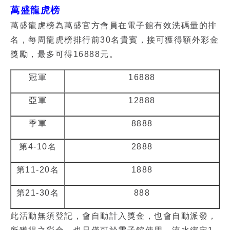
萬盛龍虎榜
萬盛龍虎榜為萬盛官方會員在電子館有效洗碼量的排
名，每周龍虎榜排行前30名貴賓，接可獲得額外彩金
獎勵，最多可得16888元。
冠軍
16888
亞軍
12888
季軍
8888
第4-10名
2888
第11-20名
1888
第21-30名
888
此活動無須登記，會自動計入獎金，也會自動派發，