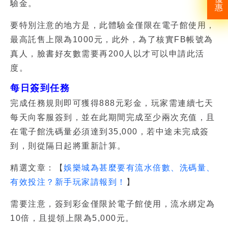
驗金。
惠
要特別注意的地方是，此體驗金僅限在電子館使用，
最高託售上限為1000元，此外，為了核實FB帳號為
真人，臉書好友數需要再200人以才可以申請此活
度。
每日簽到任務
完成任務規則即可獲得888元彩金，玩家需連續七天
每天向客服簽到，並在此期間完成至少兩次充值，且
在電子館洗碼量必須達到35,000，若中途未完成簽
到，則從隔日起將重新計算。
精選文章：【
娛樂城為甚麼要有流水倍數、洗碼量、
有效投注？新手玩家請報到！
】
需要注意，簽到彩金僅限於電子館使用，流水綁定為
10倍，且提領上限為5,000元。