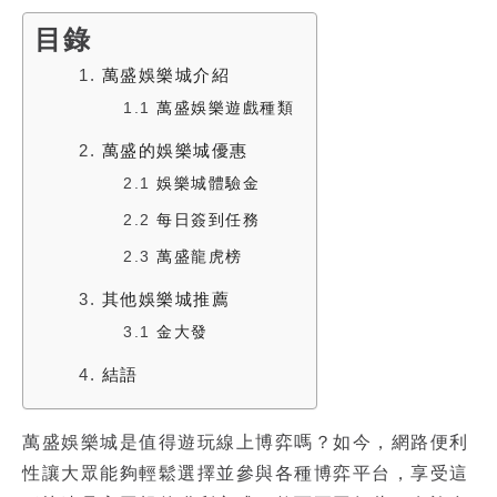
目錄
1.
萬盛娛樂城介紹
1.1
萬盛娛樂遊戲種類
2.
萬盛的娛樂城優惠
2.1
娛樂城體驗金
2.2
每日簽到任務
2.3
萬盛龍虎榜
3.
其他娛樂城推薦
3.1
金大發
4.
結語
萬盛娛樂城
是值得遊玩線上博弈嗎？如今，網路便利
性讓大眾能夠輕鬆選擇並參與各種博弈平台，享受這