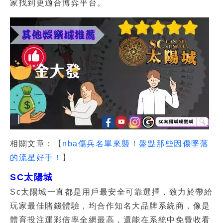
家找到更適合博弈平台。
相關文章：【
nba傷兵名單來襲！盤點那些因傷墜落
的流星好手！
】
SC太陽城
Sc太陽城一直都是用戶最安全可靠選擇，致力於帶給
玩家最佳賭錢體驗，均合作知名大品牌系統商，像是
體育投注運彩倍率全網最高，還能在系統中免費收看