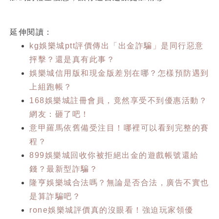
延伸閱讀：
kg娛樂城ptt評價傳出「出金詐騙」是同行惡意
抨擊？還是真有此事？
娛樂城信用版和現金版差別在哪？怎樣預防遇到
上組跑帳？
168娛樂城註冊會員，竟然享受不到優惠活動？
網友：砸了吧！
意甲羅馬依舊備受注目！哪裡可以看到完整的賽
程？
899娛樂城回收你被拒絕出金的遊戲帳號還給
錢？最新型詐騙？
隆亨娛樂城合法嗎？無論是否合法，廣告不實也
是算詐騙吧？
rone娛樂城評價真的沒眼看！強迫玩家領優