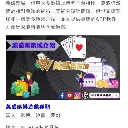
新娛樂城
，但與大多數線上博弈平台相比，萬盛仍然
屬於相對新穎的網站，其網頁設計簡潔，但也支援電
腦和手機等多種用戶端，並且提供專屬的APP軟件，
方便玩家隨時隨地享受游戲。
萬盛娛樂遊戲種類
真人：歐博、沙龍、夢幻
體育：SUPER超級系統