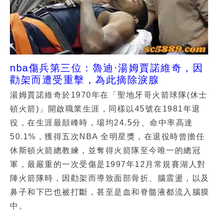
nba傷兵第三位：魯迪·湯姆賈諾維奇，因
勸架而遭受重擊，為此摘除淚腺
湯姆賈諾維奇於1970年在「聖地牙哥火箭球隊(休士
頓火箭)」開啟職業生涯，同樣以45號在1981年退
役，在生涯最顛峰時，場均24.5分、命中率高達
50.1%，獲得五次NBA 全明星獎，在退役時曾擔任
休斯頓火箭總教練，並奪得火箭隊至今唯一的總冠
軍，最嚴重的一次受傷是1997年12月常規賽湖人對
陣火箭隊時，因勸架而導致面部骨折、腦震盪，以及
鼻子和下巴也被打斷，甚至是血和脊髓液都流入腦膜
中。