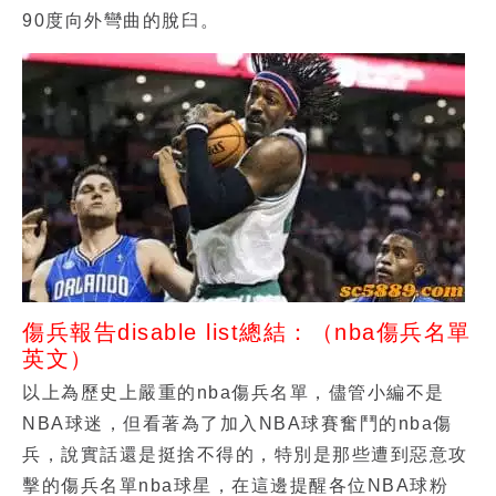
90度向外彎曲的脫臼。
傷兵報告disable list總結：（nba傷兵名單
英文）
以上為歷史上嚴重的
nba傷兵名單
，儘管小編不是
NBA球迷，但看著為了加入NBA球賽奮鬥的
nba傷
兵
，說實話還是挺捨不得的，特別是那些遭到惡意攻
擊的
傷兵名單nba
球星，在這邊提醒各位NBA球粉