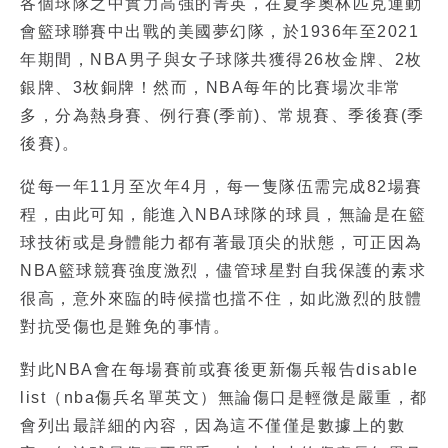
各個球隊之中實力高強的菁英，在夏季奧林匹克運動
會籃球聯賽中出戰的美國夢幻隊，於1936年至2021
年期間，NBA男子與女子球隊共獲得26枚金牌、2枚
銀牌、3枚銅牌！然而，NBA每年的比賽場次非常
多，分為熱身賽、例行賽(季前)、常規賽、季後賽(季
後賽)。
從每一年11月至次年4月，每一隻隊伍需完成82場賽
程，由此可知，能進入NBA球隊的球員，無論是在籃
球技術或是身體能力都有著最頂尖的狀態，可正因為
NBA籃球
競賽強度激烈，儘管球星對自我保護的素求
很高，意外來臨的時候擋也擋不住，如此激烈的肢體
對抗受傷也是難免的事情。
對此NBA會在每場賽前或賽後更新傷兵報告disable
list（nba傷兵名單英文）無論傷口是輕微是嚴重，都
會列出最詳細的內容，因為這不僅僅是數據上的數