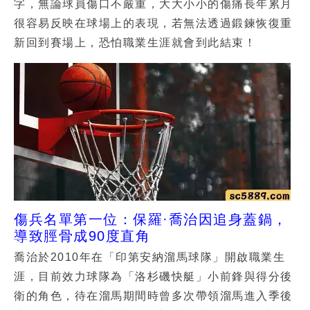
字，無論球員傷口不嚴重，大大小小的傷痛長年累月
很容易反映在球場上的表現，若無法透過鍛鍊恢復重
新回到賽場上，恐怕職業生涯就會到此結束！
傷兵名單第一位：保羅·喬治因追身蓋鍋，
導致脛骨成90度直角
喬治於2010年在「印第安納溜馬球隊」開啟職業生
涯，目前效力球隊為「洛杉磯快艇」小前鋒與得分後
衛的角色，待在溜馬期間時曾多次帶領溜馬進入季後