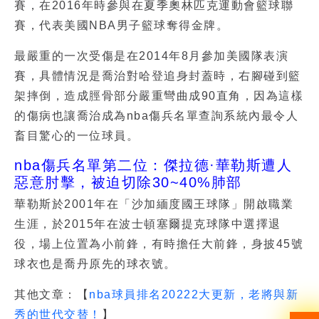
賽，在2016年時參與在夏季奧林匹克運動會籃球聯
賽，代表美國NBA男子籃球奪得金牌。
最嚴重的一次受傷是在2014年8月參加美國隊表演
賽，具體情況是喬治對哈登追身封蓋時，右腳碰到籃
架摔倒，造成脛骨部分嚴重彎曲成90直角，因為這樣
的傷病也讓喬治成為nba傷兵名單查詢系統內最令人
畜目驚心的一位球員。
nba傷兵名單第二位：傑拉德·華勒斯遭人
惡意肘擊，被迫切除30~40%肺部
華勒斯於2001年在「沙加緬度國王球隊」開啟職業
生涯，於2015年在波士頓塞爾提克球隊中選擇退
役，場上位置為小前鋒，有時擔任大前鋒，身披45號
球衣也是喬丹原先的球衣號。
其他文章：【
nba球員排名20222大更新，老將與新
秀的世代交替！
】