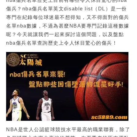
nba傷兵名單
歷史上目前有哪些令人怵目驚心的
nba
傷兵
？
nba傷兵名單英文
disable list（DL）是一份
專門在紀錄每位球迷最不想得知，又不得面對的
傷兵
名單nba
數據，不過為甚麼NBA要專門記錄這種數據
呢？今天就讓我們一起來探討這個問題，以及盤點
nba傷兵名單查詢
歷史上令人怵目驚心的傷兵！
NBA是世人公認籃球競技水平最高的職業聯賽，除了