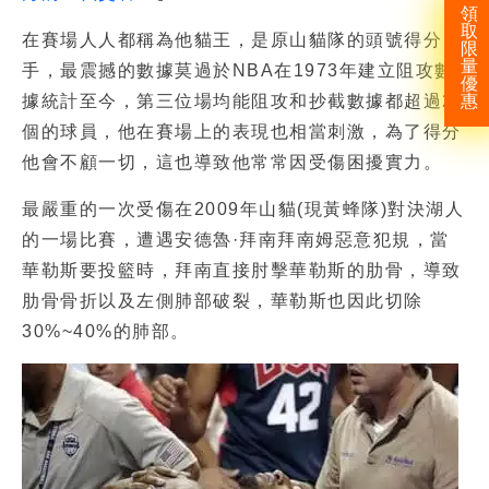
領
取
在賽場人人都稱為他貓王，是原山貓隊的頭號得分
限
量
手，最震撼的數據莫過於NBA在1973年建立阻攻數
優
惠
據統計至今，第三位場均能阻攻和抄截數據都超過2
個的球員，他在賽場上的表現也相當刺激，為了得分
他會不顧一切，這也導致他常常因受傷困擾實力。
最嚴重的一次受傷在2009年山貓(現黃蜂隊)對決湖人
的一場比賽，遭遇安德魯·拜南拜南姆惡意犯規，當
華勒斯要投籃時，拜南直接肘擊華勒斯的肋骨，導致
肋骨骨折以及左側肺部破裂，華勒斯也因此切除
30%~40%的肺部。