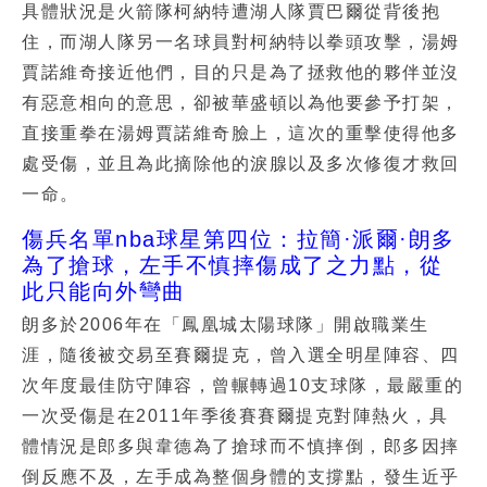
具體狀況是火箭隊柯納特遭湖人隊賈巴爾從背後抱
住，而湖人隊另一名球員對柯納特以拳頭攻擊，湯姆
賈諾維奇接近他們，目的只是為了拯救他的夥伴並沒
有惡意相向的意思，卻被華盛頓以為他要參予打架，
直接重拳在湯姆賈諾維奇臉上，這次的重擊使得他多
處受傷，並且為此摘除他的淚腺以及多次修復才救回
一命。
傷兵名單nba球星第四位：拉簡·派爾·朗多
為了搶球，左手不慎摔傷成了之力點，從
此只能向外彎曲
朗多於2006年在「鳳凰城太陽球隊」開啟職業生
涯，隨後被交易至賽爾提克，曾入選全明星陣容、四
次年度最佳防守陣容，曾輾轉過10支球隊，最嚴重的
一次受傷是在2011年季後賽賽爾提克對陣熱火，具
體情況是郎多與韋德為了搶球而不慎摔倒，郎多因摔
倒反應不及，左手成為整個身體的支撐點，發生近乎