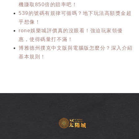
機賺取850倍的賠率吧！
539的號碼有規律可循嗎？地下玩法高額獎金超
乎想像！
rone娛樂城評價真的沒眼看！強迫玩家領優
惠，使得碼量打不滿！
博雅德州撲克中文版與電腦版怎麼分？深入介紹
基本規則！
SC
太
陽
城
娛