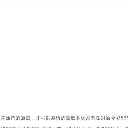
非常熱門的遊戲，才可以累積的這麼多玩家都在討論
今彩5