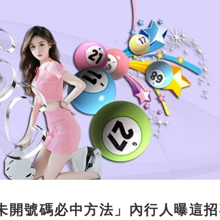
「未開號碼必中方法」內行人曝這