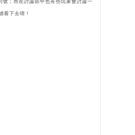
特別號；而在討論區中也有些玩家會討論一
續看下去唷！