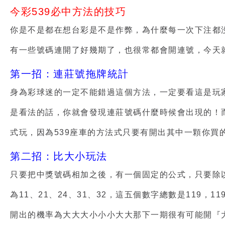
今彩539必中方法的技巧
你是不是都在想台彩是不是作弊，為什麼每一次下注都沒
有一些號碼連開了好幾期了，也很常都會開連號，今天就
第一招：連莊號拖牌統計
身為彩球迷的一定不能錯過這個方法，一定要看這是玩
是看法的話，你就會發現連莊號碼什麼時候會出現的！
式玩，因為539座車的方法式只要有開出其中一顆你買
第二招：比大小玩法
只要把中獎號碼相加之後，有一個固定的公式，只要除以這個
為11、21、24、31、32，這五個數字總數是119，
開出的機率為大大大小小小大大那下一期很有可能開『