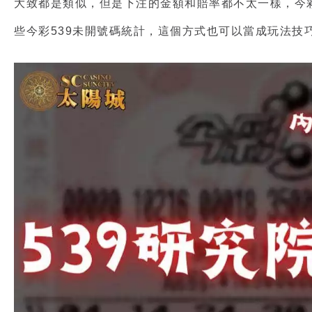
大致都是類似，但是下注的金額和賠率都不太一樣，今彩
些
今彩539未開號碼統計
，這個方式也可以當成玩法技