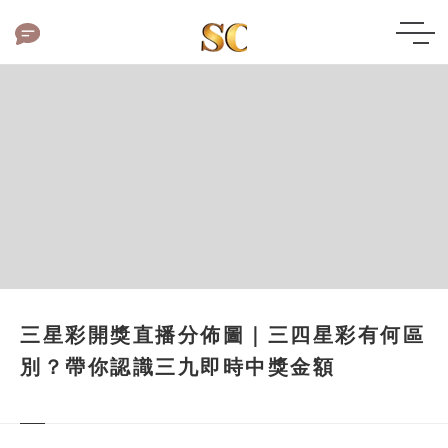
三星彩開獎直播分佈圖｜三四星彩有何區
別？帶你認識三九即時中獎金額