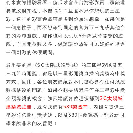
們來實際體驗看看，傻瓜才會在台灣彩券買，贏錢還
要被政府扣稅，不傻嗎？而且還不只你想玩的三星
彩，這裡的彩票遊戲可是多到你無法想像，如果你是
一個急性子，而不想等到固定的官方五三九或其他台
彩的彩球遊戲，那你也可以玩玩5分鐘及時開獎的遊
戲，而且開盤數又多，保證讓你放家可以好好的度過
一個刺激的休假期間。
最重要的是《SC太陽城娛樂城》的
三四星彩
以及
五
三九即時開獎
，都是以
三星彩開獎直播
的獎號為中獎
方式，因此，各位朋友們絕對不用擔心會有任何系統
數據修改的問題！如果不想要錯過任何在
三星彩中獎
金額
奪獎的機會，強烈建議各位趕快都到
SC太陽城
娛樂城註冊
，還有我們有
539樂透堂
，內裡有提供
三
星彩分佈圖
中獎號碼，以及539推薦號碼，對於新同
學來說非常的友善呢！