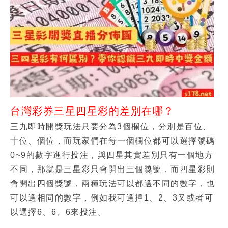
台灣彩券三星四星彩的差別在哪？
三九即時開獎玩法只要分為3個欄位，分別是百位、
十位、個位，而玩家們在每一個欄位都可以選擇號碼
0~9的數字進行投注，與四星其實差別只有一個地方
不同，那就是三星彩只會開出三個獎號，而四星彩則
會開出四個獎號，兩種玩法可以都選不同的數字，也
可以選相同的數字，例如我可選擇1、2、3又或者可
以選擇6、6、6來投注。