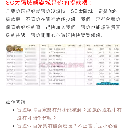
SC太陽城娛樂城是你的提款機！
只要你玩得好就讓你沒煩惱，SC太陽城一定是你的
提款機，不管你在這裡放多少錢，我們一定都會替你
保管的好好的唷，趕快加入我們，讓你也能想受貴賓
級的待遇，讓你開開心心遊玩快快樂樂領錢。
延伸閱讀：
富遊歐博百家樂有外掛能破解？遊戲的過程中有
沒有可能作弊呢？
富遊sa百家樂有破解密技？不正當手法小心被