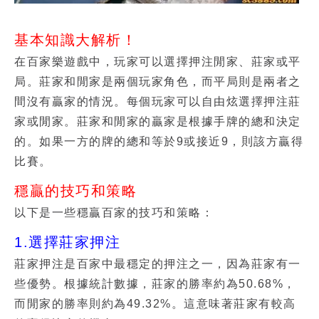
基本知識大解析！
在百家樂遊戲中，玩家可以選擇押注閒家、莊家或平
局。莊家和閒家是兩個玩家角色，而平局則是兩者之
間沒有贏家的情況。每個玩家可以自由炫選擇押注莊
家或閒家。莊家和閒家的贏家是根據手牌的總和決定
的。如果一方的牌的總和等於9或接近9，則該方贏得
比賽。
穩贏的技巧和策略
以下是一些穩贏百家的技巧和策略：
1.選擇莊家押注
莊家押注是百家中最穩定的押注之一，因為莊家有一
些優勢。根據統計數據，莊家的勝率約為50.68%，
而閒家的勝率則約為49.32%。這意味著莊家有較高