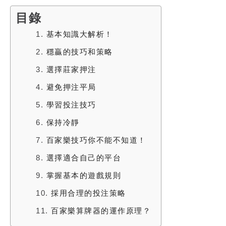
目錄
1.
基本知識大解析！
2.
穩贏的技巧和策略
3.
選擇莊家押注
4.
避免押注平局
5.
學習投注技巧
6.
保持冷靜
7.
百家樂技巧你不能不知道！
8.
選擇適合自己的平台
9.
掌握基本的遊戲規則
10.
採用合理的投注策略
11.
百家樂算牌器的運作原理？