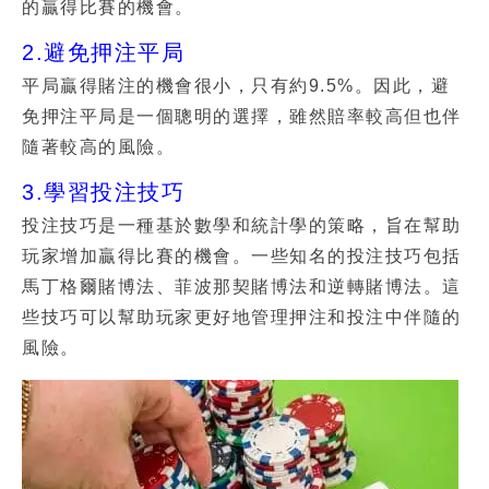
的贏得比賽的機會。
2.避免押注平局
平局贏得賭注的機會很小，只有約9.5%。因此，避
免押注平局是一個聰明的選擇，雖然賠率較高但也伴
隨著較高的風險。
3.學習投注技巧
投注技巧是一種基於數學和統計學的策略，旨在幫助
玩家增加贏得比賽的機會。一些知名的投注技巧包括
馬丁格爾賭博法、菲波那契賭博法和逆轉賭博法。這
些技巧可以幫助玩家更好地管理押注和投注中伴隨的
風險。