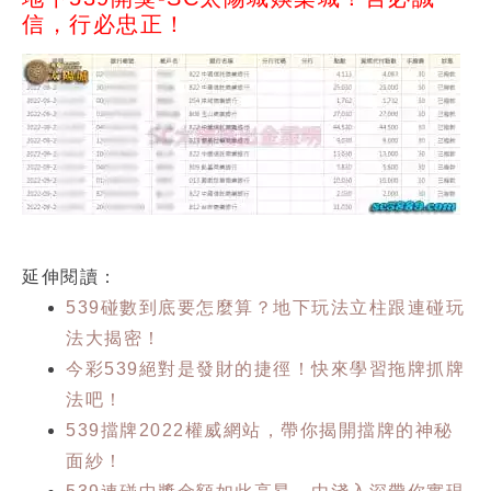
信，行必忠正！
延伸閱讀：
539碰數到底要怎麼算？地下玩法立柱跟連碰玩
法大揭密！
今彩539絕對是發財的捷徑！快來學習拖牌抓牌
法吧！
539擋牌2022權威網站，帶你揭開擋牌的神秘
面紗！