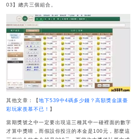
03】總共三個組合。
其他文章：【
地下539中4碼多少錢？高額獎金讓臺
彩玩家羨慕不已！
】
當期獎號之中一定要出現這三種其中一碰裡面的數字
才算中獎唷，而假設你投注的本金是100元，那麼這