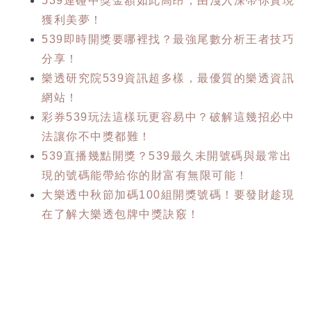
539連碰中獎金額如此高昂，由淺入深帶你實現
獲利美夢！
539即時開獎要哪裡找？最強尾數分析王者技巧
分享！
樂透研究院539資訊超多樣，最優質的樂透資訊
網站！
彩券539玩法這樣玩更容易中？破解這幾招必中
法讓你不中獎都難！
539直播幾點開獎？539最久未開號碼與最常出
現的號碼能帶給你的財富有無限可能！
大樂透中秋節加碼100組開獎號碼！要發財趁現
在了解大樂透包牌中獎訣竅！