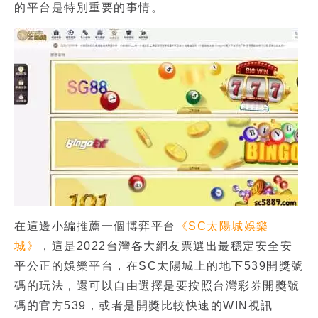
的平台是特別重要的事情。
在這邊小編推薦一個博弈平台
《SC太陽城娛樂
城》
，這是2022台灣各大網友票選出最穩定安全安
平公正的娛樂平台，在SC太陽城上的地下539開獎號
碼的玩法，還可以自由選擇是要按照台灣彩券開獎號
碼的官方539，或者是開獎比較快速的WIN視訊