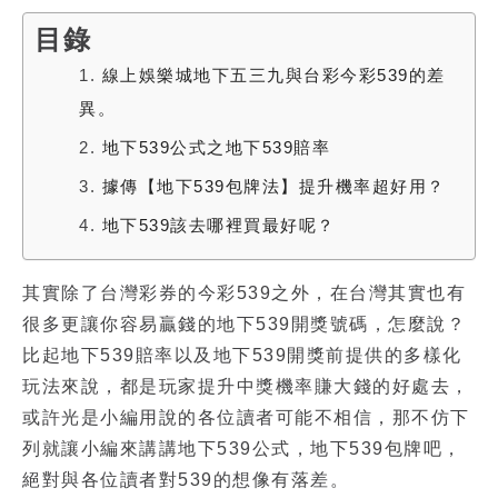
目錄
1.
線上娛樂城地下五三九與台彩今彩539的差
異。
2.
地下539公式之地下539賠率
3.
據傳【地下539包牌法】提升機率超好用？
4.
地下539該去哪裡買最好呢？
其實除了台灣彩券的今彩539之外，在台灣其實也有
很多更讓你容易贏錢的
地下539開獎號碼
，怎麼說？
比起
地下539賠率
以及
地下539開獎
前提供的多樣化
玩法來說，都是玩家提升中獎機率賺大錢的好處去，
或許光是小編用說的各位讀者可能不相信，那不仿下
列就讓小編來講講
地下539公式
，
地下539包牌
吧，
絕對與各位讀者對539的想像有落差。