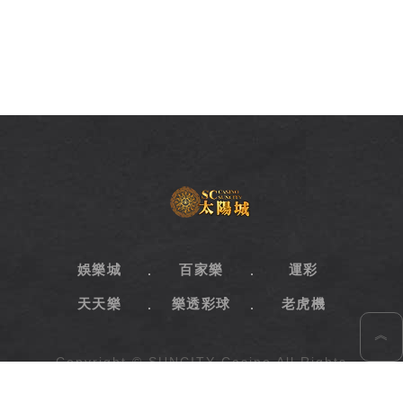
SC
太
陽
城
娛
樂
娛樂城
百家樂
運彩
城
天天樂
樂透彩球
老虎機
︽
Copyright © SUNCITY Casino All Rights
Reserved.