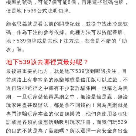
機率的號碼，可能7個可能8個，再用這些號碼包牌，
便是地下539公式聰明包牌。
顧名思義就是看以前的開獎紀錄，並從中找出冷熱號
碼，作為下注的參考依據。此種方法可以搭配養牌、
地下539包牌或是其他下注方法，都會是不錯的「助
攻」喔。
地下539該去哪裡買最好呢？
最後最重要的地方，就是地下539該到哪邊投注，目
前網路上有非常多的娛樂城或是信用版可以遊戲，不
過再這些途徑之中藏有不少著詐騙集團，也稱之為黑
網，一旦玩家儲值再黑網之中，無論是輸是贏，無論
玩家用盡甚麼辦法，都是拿不回錢的！因為黑網就是
專門詐騙玩家本金的假冒娛樂城，他們會使用各種術
語或是各類的優惠活動吸引玩家註冊，而我們玩539
的目的不就是為了贏錢嗎？所以選擇一家安全會出金