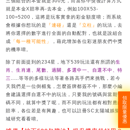
三個組合的本金就是300元，而當你中獎後計算方式
就是本金X賠率再-去本金，例如100X53-
100=5200，這將是玩客實拿的彩金額度唷；而系統
會根據你想玩的是
『連碰』
還是
『立柱』
的玩法，去
將你選擇的數字進行全面的自動配對，也就是說組合
成
「每一種可能性」
，藉此增加各位彩迷朋友們中獎
的機率唷。
除了前面提到的234星，地下539玩法還有所謂的
生
肖、生肖連、尾數、過關、多選中一、自選不中、特
三
.....等等的多樣玩法等著各路高手們來挑戰，若今
天我們是一位倒楣鬼，怎麼簽牌都簽不中，那麼小編
會建議選擇自選不中的玩法，只要我的號碼與當期號
領
碼不同，就算中獎了呢，而不同的玩法都有相對應的
取
限
賠率，各位若是有興趣，也可以註冊SC太陽城娛樂
量
優
城研究看看唷。
惠