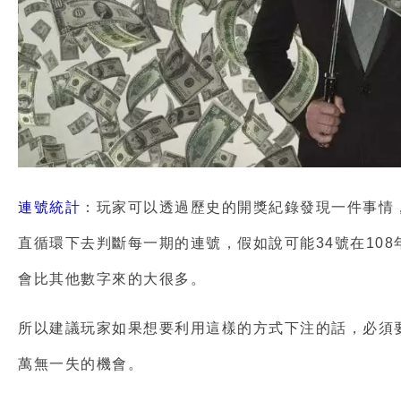
連號統計
：玩家可以透過歷史的開獎紀錄發現一件事情
直循環下去判斷每一期的連號，假如說可能34號在108
會比其他數字來的大很多。
所以建議玩家如果想要利用這樣的方式下注的話，必須
萬無一失的機會。