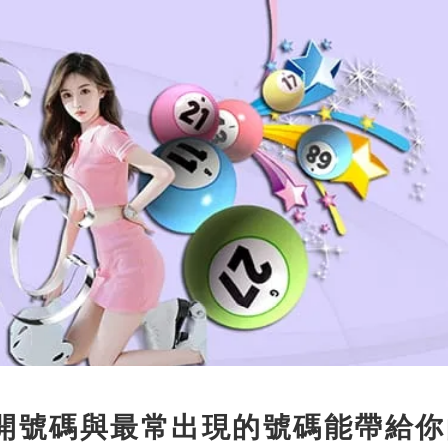
久未開號碼與最常出現的號碼能帶給