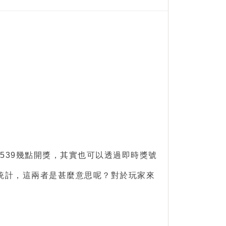
539幾點開獎
，其實也可以透過即時獎號
統計，這兩者是甚麼意思呢？對於玩家來