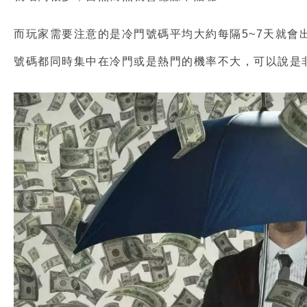
而玩家需要注意的是冷門號碼平均大約每隔5~7天就會
號碼都同時集中在冷門或是熱門的機率不大，可以說是