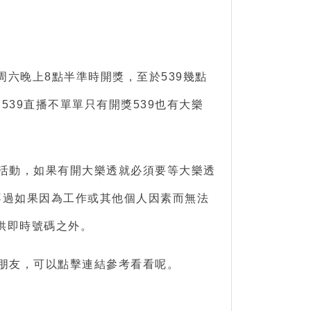
周六晚上8點半準時開獎，至於539幾點
39直播不單單只有開獎539也有大樂
碼活動，如果有開大樂透就必須要等大樂透
，不過如果因為工作或其他個人因素而無法
供即時號碼之外。
的朋友，可以點擊連結參考看看呢。