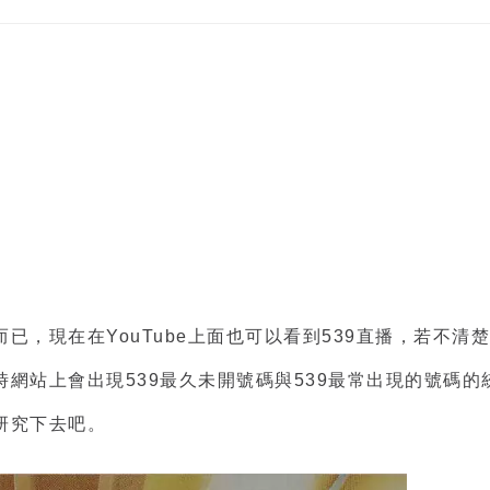
，現在在YouTube上面也可以看到
539直播
，若不清楚
時網站上會出現
539最久未開號碼
與
539最常出現的號碼
的
研究下去吧。