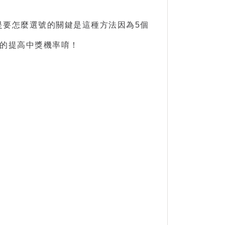
是要怎麼選號的關鍵是這種方法因為5個
的提高中獎機率唷！