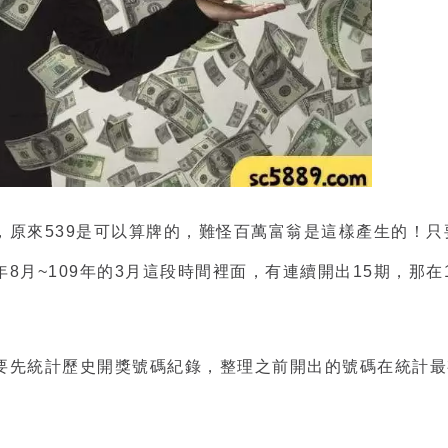
，原來539是可以算牌的，難怪百萬富翁是這樣產生的！
年8月~109年的3月這段時間裡面，有連續開出15期，那在
要先統計歷史開獎號碼紀錄，整理之前開出的號碼在統計最