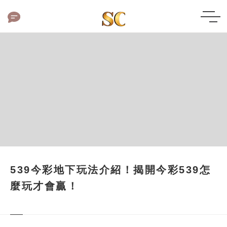
539今彩地下玩法介紹！揭開今彩539怎
麼玩才會贏！