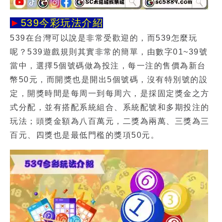
►
539今彩玩法介紹
539在台灣可以說是非常受歡迎的，而
539怎麼玩
呢？539遊戲規則其實非常的簡單，由數字01~39號
當中，選擇5個號碼做為投注，每一注的售價為新台
幣50元，而開獎也是開出5個號碼，沒有特別號的設
定，開獎時間是每周一到每周六，是採固定獎金之方
式分配，並有搭配系統組合、系統配號和多期投注的
玩法；頭獎金額為八百萬元，二獎為兩萬、三獎為三
百元、四獎也是最低門檻的獎項50元。