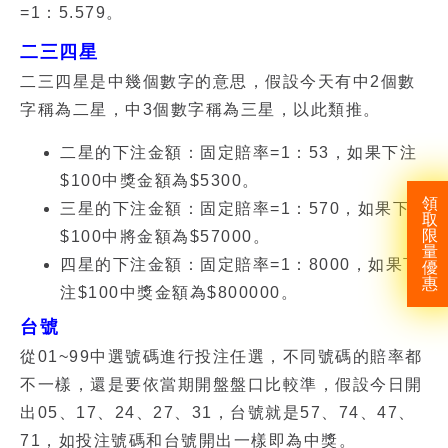
=1：5.579。
二三四星
二三四星是中幾個數字的意思，假設今天有中2個數
字稱為二星，中3個數字稱為三星，以此類推。
二星的下注金額：固定賠率=1：53，如果下注
$100中獎金額為$5300。
領
三星的下注金額：固定賠率=1：570，如果下注
取
限
$100中將金額為$57000。
量
四星的下注金額：固定賠率=1：8000，如果下
優
惠
注$100中獎金額為$800000。
台號
從01~99中選號碼進行投注任選，不同號碼的賠率都
不一樣，還是要依當期開盤盤口比較準，假設今日開
出05、17、24、27、31，台號就是57、74、47、
71，如投注號碼和台號開出一樣即為中獎。