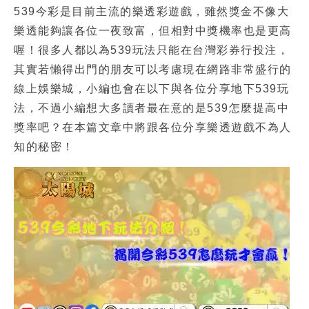
539今彩
是目前主流的樂透彩遊戲，雖然獎金不像大
樂透能夠讓各位一夜致富，但相對中獎機率也是更高
喔！很多人都以為539玩法只能在台灣彩券行投注，
其實若懶得出門的朋友可以考慮現在網路非常盛行的
線上娛樂城，小編也會在以下與各位分享地下539玩
法，不過小編想大多讀者最在意的是539怎麼提高中
獎率吧？在本篇文章中將跟各位分享樂透遊戲不為人
知的秘密！