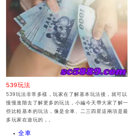
539玩法
539玩法非常多樣，玩家在了解基本玩法後，就可以
慢慢進階去了解更多的玩法，小編今天帶大家了解一
些比較基本的玩法，像是全車、二三四星這兩項是最
多玩家在遊玩的，。
全車