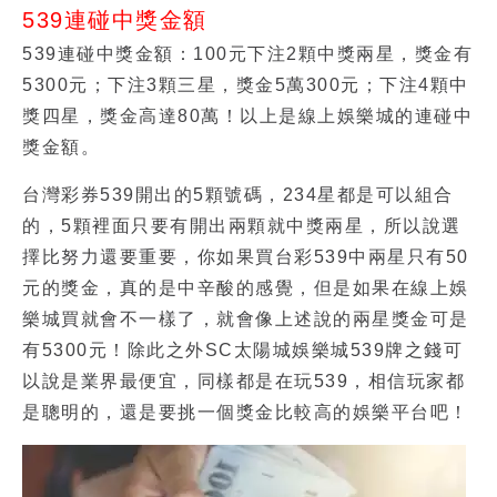
539連碰中獎金額
539連碰中獎金額：100元下注2顆中獎兩星，獎金有
5300元；下注3顆三星，獎金5萬300元；下注4顆中
獎四星，獎金高達80萬！以上是線上娛樂城的連碰中
獎金額。
台灣彩券539開出的5顆號碼，234星都是可以組合
的，5顆裡面只要有開出兩顆就中獎兩星，所以說選
擇比努力還要重要，你如果買台彩539中兩星只有50
元的獎金，真的是中辛酸的感覺，但是如果在線上娛
樂城買就會不一樣了，就會像上述說的兩星獎金可是
有5300元！除此之外SC太陽城娛樂城539牌之錢可
以說是業界最便宜，同樣都是在玩539，相信玩家都
是聰明的，還是要挑一個獎金比較高的娛樂平台吧！