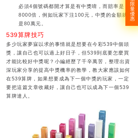
限
必須4個號碼都開才算是有中獎唷，而賠率是
量
優
8000倍，例如玩家下注100元，中獎的金額就
惠
是80萬元。
539算牌技巧
多少玩家夢寐以求的事情就是想要在今彩539中個頭
獎，讓自己也可以過上好日子，但539到底要怎麼買
才能比較好中獎呢？小編經歷了千辛萬苦，整理出資
深玩家分享的提高中獎機率的教學，教大家應該如何
在539算牌，如果想要成為下一個中獎的玩家，一定
要把這篇文章收藏好，讓自己也可以成為下一個539
算牌達人。