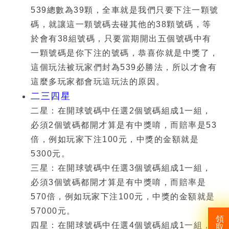
539總數為39顆，全車就是我們只要下注一顆號
碼，就讓這一顆號碼去碰其他的38顆號碼，等
於會有38組號碼，只要當期開出五個號碼中有
一顆號碼是你下注的號碼，恭喜你就是中獎了，
這個玩法被玩家們封為539必勝法，所以才會有
這麼多玩家都會玩這玩法的原因。
二三四星
二星：在開球號碼中任選2個號碼組成1一組，
必須2個號碼都開才算是有中獎唷，而賠率是53
倍，例如玩家下注100元，中獎的金額就是
5300元。
三星：在開球號碼中任選3個號碼組成1一組，
必須3個號碼都開才算是有中獎唷，而賠率是
570倍，例如玩家下注100元，中獎的金額就是
57000元。
領
四星：在開球號碼中任選4個號碼組成1一組，
取