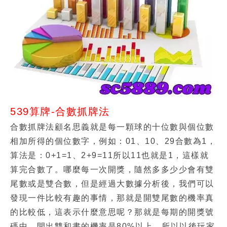
539算牌-合數抓牌法
合數抓牌法顧名思義就是每一顆球的十位數與個位數
相加所得的個位數字，例如：01、10、29合數為1，
算法是：0+1=1、2+9=11所以11也就是1，這樣就
算完合數了。哪麼每一次開獎，隨然多多少少會有雙
尾數或是雙合數，但是經過大數據分析後，我們可以
發現一件比較有趣的事情，那就是開雙尾數的機率真
的比較低，這表示什麼意思呢？那就是每期的開獎號
碼中，開出雙和書的機率是80%以上，所以以後玩家