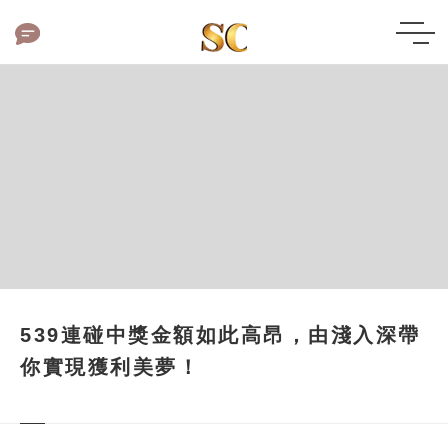
539連碰中獎金額如此高昂，由淺入深帶
你實現獲利美夢！