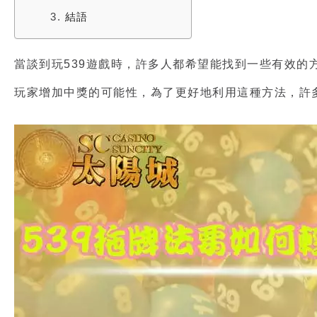
3.
結語
當談到玩
539
遊戲時，許多人都希望能找到一些有效的
玩家增加中獎的可能性，為了更好地利用這種方法，許