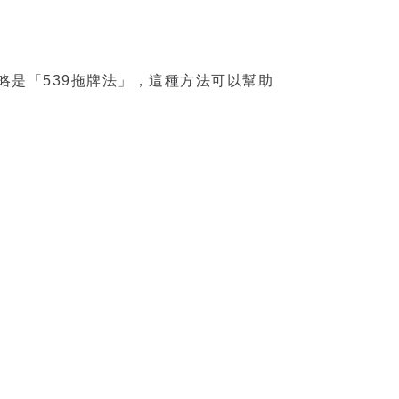
略是「
539拖牌法
」，這種方法可以幫助