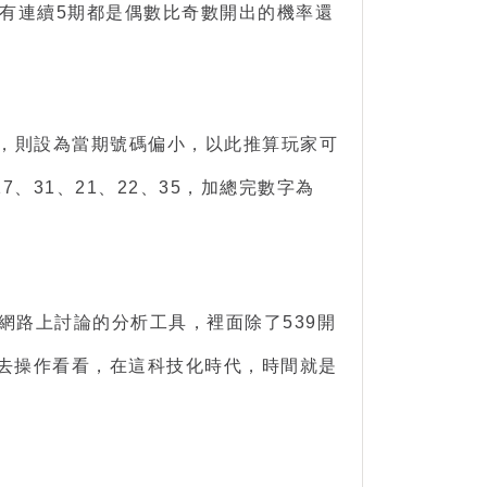
有連續5期都是偶數比奇數開出的機率還
5，則設為當期號碼偏小，以此推算玩家可
、31、21、22、35，加總完數字為
網路上討論的分析工具，裡面除了539開
以去操作看看，在這科技化時代，時間就是