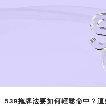
539拖牌法要如何輕鬆命中？