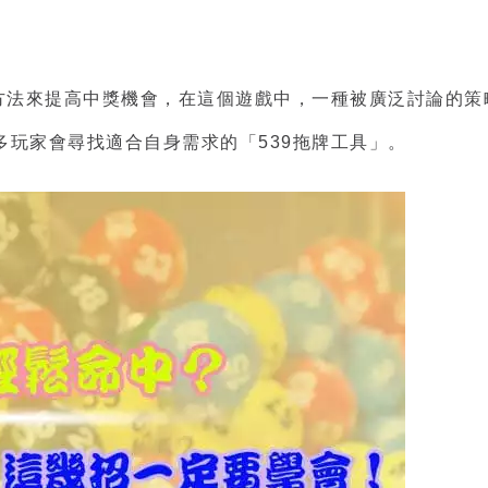
方法來提高中獎機會，在這個遊戲中，一種被廣泛討論的策
多玩家會尋找適合自身需求的「
539拖牌工具
」。