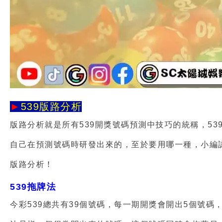
►
539版路分析
版路分析就是所有539開獎號碼預測中技巧的統稱，5
自己在預測號碼時研發出來的，至於要用哪一種，小編
版路分析！
539拖牌法
今彩539總共有39個號碼，每一期開獎會開出5個號碼