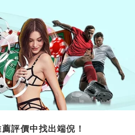
推薦評價中找出端倪！