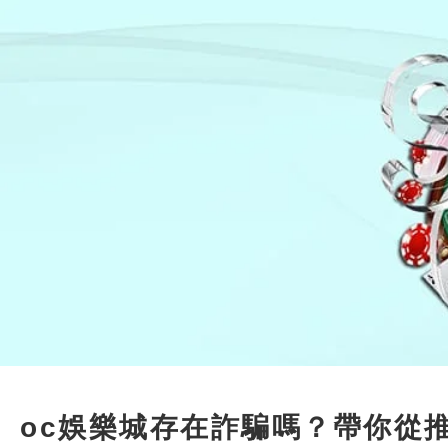
oc娛樂城存在詐騙嗎？帶你從