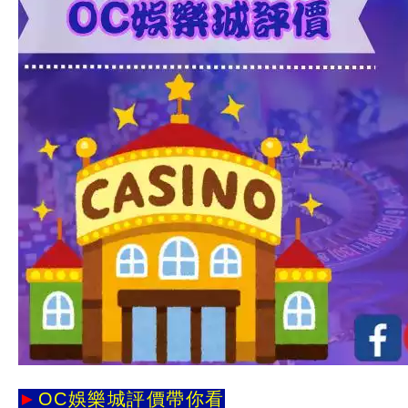
►
OC娛樂城評價帶你看