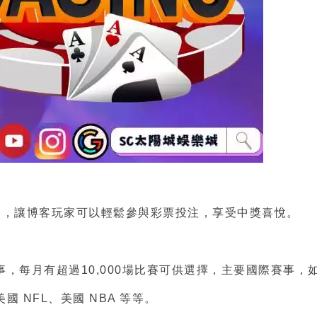
服務，讓博客玩家可以輕鬆參與彩票投注，享受中獎喜悅。
，每月有超過10,000場比賽可供選擇，主要國際賽事，
NFL、美國 NBA 等等。