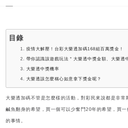
目錄
1.
疫情大解壓！台彩大樂透加碼168組百萬獎金！
2.
帶你認識該遊戲玩法＂大樂透中獎金額、大樂透
3.
大樂透中獎機率
4.
大樂透該怎麼稱心如意拿下獎金呢？
大樂透加碼
不管是怎麼樣的活動，對彩民來說都是非常
鹹魚翻身的希望，買一個可以少奮鬥20年的希望，買
的事情。