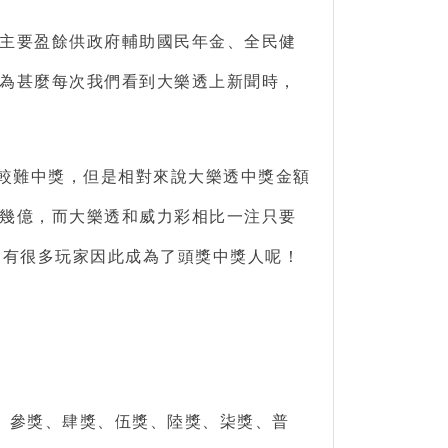
主要盈餘供政府輔助國民年金、全民健
為甚麼每次我們看到大樂透上新聞時，
比較難中獎，但是相對來說大樂透中獎金額
幾億，而大樂透和威力彩相比一注只要
，有很多玩家因此成為了頭獎中獎人呢！
獎、參獎、肆獎、伍獎、陸獎、柒獎、普