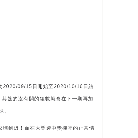
09/15日開始至2020/10/16日結
出，其餘的沒有開的組數就會在下一期再加
球。
玩家嗨到爆！而在大樂透中獎機率的正常情