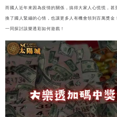
而國人近年來因為疫情的關係，搞得大家人心慌慌，甚
換了國人緊繃的心情，也讓更多人有機會領到百萬獎金
一同探討該樂透彩如何遊戲！