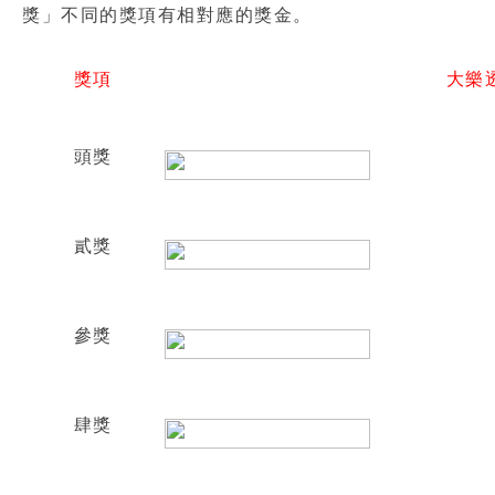
獎」不同的獎項有相對應的獎金。
獎項
大樂
頭獎
貳獎
參獎
肆獎