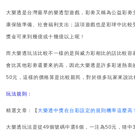
大樂透是台灣最早的樂透型遊戲，彩劵又稱為公益彩劵
康保險準備、社會福利支出；該項遊戲也是彩球中比較
獎金可來到幾億或十幾億以上呢！
而大樂透玩法比較不一樣的是與威力彩相比的話比較容
會比其他彩劵還要來的高，因此大樂透是許多彩迷熱衷
50元，這樣的價格算是比較親民，對於很多玩家來說
玩法規則：
精選文章：【
大樂透中獎在台彩設定的規則機率這麼高
大樂透玩法是從49個號碼中選6個，一注為50元，猜