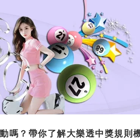
動嗎？帶你了解大樂透中獎規則