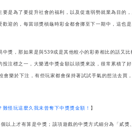
主要是為了要提升社會的福利，以及促進弱勢就業為目的，
受歡迎的，每當頭獎槓龜時彩金都會挪至下一期中，這也是
易中獎，那如果是與539或是其他較小的彩劵相比的話又
的投注標之一，大樂透中獎金額以頭獎來說，很常累積了好
比較會樂於下注，有些玩家都會保持著試試手氣的想法去買
？難怪玩這麼久我未曾奪下中獎獎金額！
】
中3個以上才有算是中獎；該項遊戲的中獎方式細分為「貳