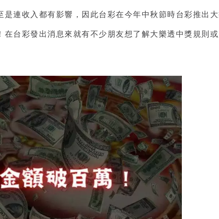
至是連收入都有影響，因此台彩在今年中秋節時台彩推出
大
！在台彩發出消息來就有不少朋友想了解
大樂透中獎規則
或