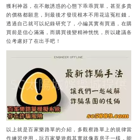
獲利神器，在不敵誘惑的心態下乖乖買單，甚至多貴
的價格都願意，到最後才發現根本不用花這冤枉錢，
透過自己就可以紀錄研究了，小編其實有買過，在購
買前是信心滿滿，而購買後變精神恍恍，所以建議各
位考慮好了在出手吧！
以上就是
百家樂路單
的介紹，多觀察路單上的規律當
作練習使用，玩
百家樂
遊戲其實就像蓋房子一樣，能