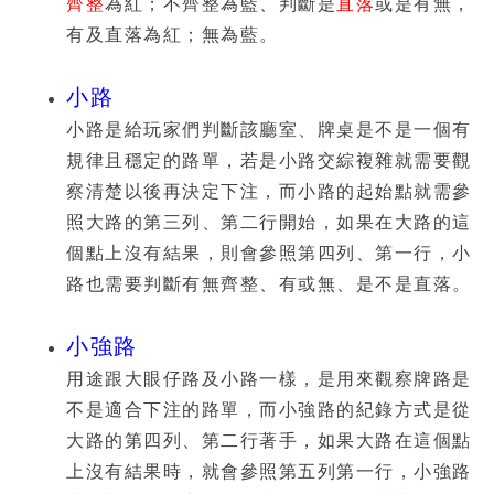
齊整
為紅；不齊整為藍、判斷是
直落
或是有無，
有及直落為紅；無為藍。
小路
小路是給玩家們判斷該廳室、牌桌是不是一個有
規律且穩定的路單，若是小路交綜複雜就需要觀
察清楚以後再決定下注，而小路的起始點就需參
照大路的第三列、第二行開始，如果在大路的這
個點上沒有結果，則會參照第四列、第一行，小
路也需要判斷有無齊整、有或無、是不是直落。
小強路
用途跟大眼仔路及小路一樣，是用來觀察牌路是
不是適合下注的路單，而小強路的紀錄方式是從
大路的第四列、第二行著手，如果大路在這個點
上沒有結果時，就會參照第五列第一行，小強路