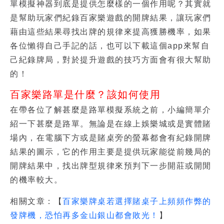
單模擬神器到底是提供怎麼樣的一個作用呢？其實就
是幫助玩家們紀錄百家樂遊戲的開牌結果，讓玩家們
藉由這些結果尋找出牌的規律來提高獲勝機率，如果
各位懶得自己手記的話，也可以下載這個app來幫自
己紀錄牌局，對於提升遊戲的技巧方面會有很大幫助
的！
百家樂路單是什麼？該如何使用
在帶各位了解甚麼是路單模擬系統之前，小編簡單介
紹一下甚麼是路單。無論是在線上娛樂城或是實體賭
場內，在電腦下方或是賭桌旁的螢幕都會有紀錄開牌
結果的圖示，它的作用主要是提供玩家能從前幾局的
開牌結果中，找出牌型規律來預判下一步開莊或開閒
的機率較大。
相關文章：【
百家樂牌桌若選擇賭桌子上頻頻作弊的
發牌機，恐怕再多金山銀山都會敗光！
】