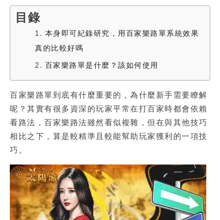
目錄
1.
本身即可紀錄研究，用百家樂路單系統效果
真的比較好嗎
2.
百家樂路單是什麼？該如何使用
百家樂路單
到底有什麼重要的，為什麼新手需要瞭解
呢？其實有很多資深的玩家平常在打百家時都會依賴
看路法，
百家樂
路法雖然看似複雜，但在與其他技巧
相比之下，算是較精準且較能幫助玩家獲利的一項技
巧。