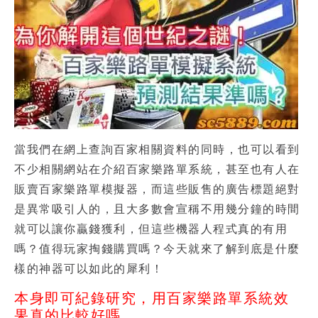
當我們在網上查詢百家相關資料的同時，也可以看到
不少相關網站在介紹
百家樂路單系統
，甚至也有人在
販賣
百家樂路單模擬
器，而這些販售的廣告標題絕對
是異常吸引人的，且大多數會宣稱不用幾分鐘的時間
就可以讓你贏錢獲利，但這些機器人程式真的有用
嗎？值得玩家掏錢購買嗎？今天就來了解到底是什麼
樣的神器可以如此的犀利！
本身即可紀錄研究，用百家樂路單系統效
果真的比較好嗎