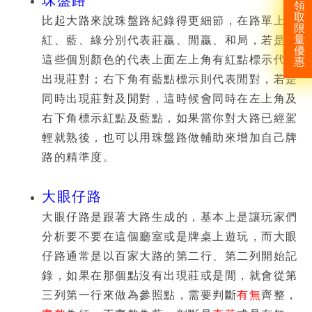
珠盤路
領
取
比起大路來說珠盤路紀錄得更細節，在路單上面
限
量
紅、藍、綠分別代表莊贏、閒贏、和局，若是在
優
這些個別顏色的代表上面左上角有紅點標示代表
惠
出現莊對；右下角有藍點標示則代表閒對，若是
同時出現莊對及閒對，這時候會同時在左上角及
右下角標示紅點及藍點，如果當你對大路已經駕
輕就熟後，也可以用珠盤路做輔助來增加自己牌
路的精準度。
大眼仔路
大眼仔路是跟著大路生成的，基本上是讓玩家們
分析要不要在這個廳室或是牌桌上遊玩，而大眼
仔路通常是以百家大路的第二行、第二列開始記
錄，如果在那個點沒有出現莊或是閒，就會從第
三列第一行來做為參照點，需要判斷
有無
齊整，