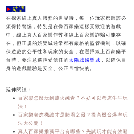
►
結語
在探索
線上真人博弈
的世界時，每一位玩家都應該必
須保持警惕，特別是在像百家樂這樣受歡迎的遊戲
中，
線上真人百家樂作弊
和
線上百家樂詐騙
可能存
在，但正規的娛樂城通常都有嚴格的監管機制，以確
保遊戲的公平性和玩家的安全，在選擇線上百家樂平
台時，要注意選擇受信任的
太陽城娛樂城
，以確保自
身的遊戲體驗是安全、公正且愉快的。
延伸閱讀：
百家樂怎麼玩到爐火純青？不妨可以考慮牛牛玩
法！
百家樂老虎機誰才是賭場之最？提高機台爆率玩
法大公開！
真人百家樂推薦平台有哪些？先試玩才能有效避