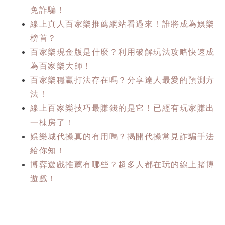
免詐騙！
線上真人百家樂推薦網站看過來！誰將成為娛樂
榜首？
百家樂現金版是什麼？利用破解玩法攻略快速成
為百家樂大師！
百家樂穩贏打法存在嗎？分享達人最愛的預測方
法！
線上百家樂技巧最賺錢的是它！已經有玩家賺出
一棟房了！
娛樂城代操真的有用嗎？揭開代操常見詐騙手法
給你知！
博弈遊戲推薦有哪些？超多人都在玩的線上賭博
遊戲！