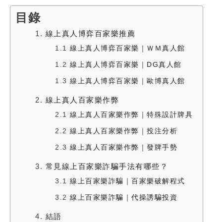
目錄
1.
線上真人博弈百家樂推薦
1.1
線上真人博弈百家樂｜ＷＭ真人館
1.2
線上真人博弈百家樂｜DG真人館
1.3
線上真人博弈百家樂｜歐博真人館
2.
線上真人百家樂作弊
2.1
線上真人百家樂作弊｜特殊設計牌具
2.2
線上真人百家樂作弊｜投注分析
2.3
線上真人百家樂作弊｜發牌手勢
3.
常見線上百家樂詐騙手法有哪些？
3.1
線上百家樂詐騙｜百家樂破解程式
3.2
線上百家樂詐騙｜代操誘騙投資
4.
結語