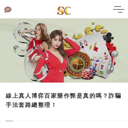
線上真人博弈百家樂作弊是真的嗎？詐騙
手法套路總整理！