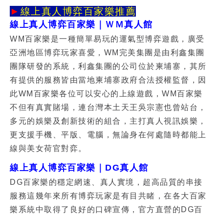
►
線上真人博弈百家樂推薦
線上真人博弈百家樂｜ＷＭ真人館
WM百家樂是一種簡單易玩的運氣型博弈遊戲，廣受
亞洲地區博弈玩家喜愛，WM完美集團是由利鑫集團
團隊研發的系統，利鑫集團的公司位於柬埔寨，其所
有提供的服務皆由當地柬埔寨政府合法授權監督，因
此WM百家樂各位可以安心的上線遊戲，WM百家樂
不但有真實賭場，連台灣本土天王吳宗憲也曾站台，
多元的娛樂及創新技術的組合，主打真人視訊娛樂，
更支援手機、平版、電腦，無論身在何處隨時都能上
線與美女荷官對弈。
線上真人博弈百家樂｜DG真人館
DG百家樂的穩定網速、真人實境，超高品質的串接
服務這幾年來所有博弈玩家是有目共睹，在各大百家
樂系統中取得了良好的口碑宣傳，官方直營的DG百