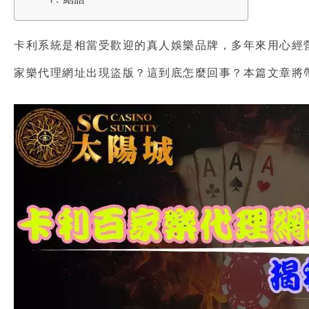
卡利系統是相當受歡迎的真人娛樂品牌，多年來用心經
家樂代理網址
出現盜版？這到底怎麼回事？本篇文章將