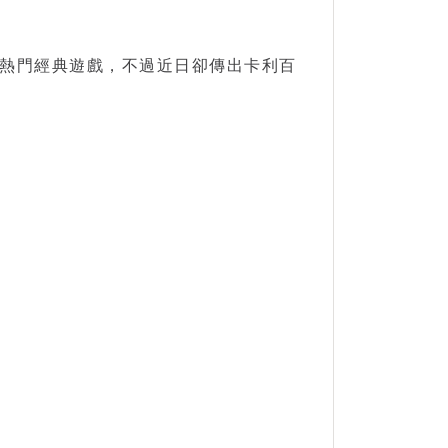
熱門經典遊戲，不過近日卻傳出
卡利百