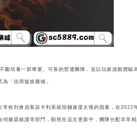
，不斷培養一群專業、可靠的營運團隊，並以玩家游戲體驗
式為「信用版娛樂城」
太常收到會員客訴
卡利系統領錢
速度太慢的因素，在202
有伺服器維護等部門，顯然在這次更新中，團隊分配非常精