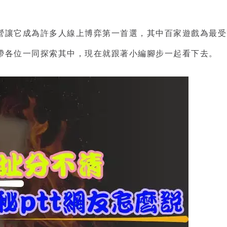
營讓它成為許多人線上博弈第一首選，其中百家遊戲為最受
帶各位一同探索其中，現在就跟著小編腳步一起看下去。