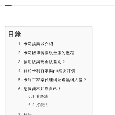
目錄
1.
卡莉娛樂城介紹
2.
卡莉賭博轉換現金版的歷程
3.
信用版與現金版差別？
4.
關於卡利百家樂ptt網友評價
5.
卡利百家樂代理網址遭黑網入侵？
6.
想贏錢不如靠自己！
6.1
看路法
6.2
打纜法
7.
結語