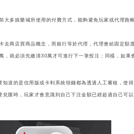
前大多娛樂城所使用的付費方式，能夠避免玩家或代理跑
卡去商店買商品概念，而銀行等於代理，代理會給固定額
0萬，就必須先繳清30萬才可進行下一筆投注；同樣，如果
要知道的是信用版或
卡利系統領錢
都為透過人工審核，使得
要兌匯時，玩家才會意識到自己下注金額已經超過自己可以