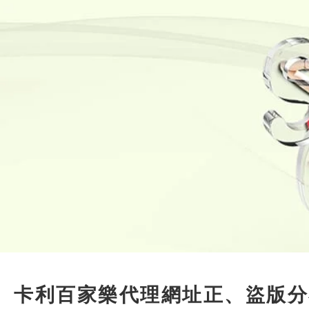
卡利百家樂代理網址正、盜版分