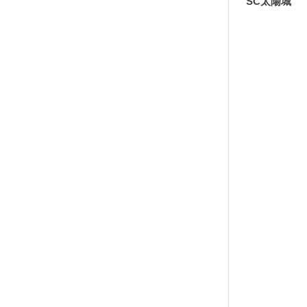
SC太陽城