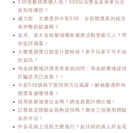
539尾數抓牌懶人包！539玩法獎金及坐車玩法
規則有哪些？
威力彩、大樂透與今彩539，台彩開獎真的就沒
有作弊的疑慮嗎？
金禾、派大金娛樂城哪家優惠活動更吸引人？帶
你從評價看！
大樂透開獎日期是什麼時候？新手玩家不可不知
的資訊！
淘金娛樂城評價竟有會員詢問：淘金娛樂城提領
詐騙是否已改善？！
今彩539號碼下期預測方法揭露！解秘樂透即時
開獎直播哪裡看！
雄厚娛樂城會出金嗎？網友真實評價出爐！
註冊就送體驗金能夠提領嗎？教你三招善用體驗
金的方法！
炸金花線上流程怎麼進行？超詳細的真人炸金花