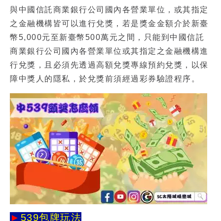
與中國信託商業銀行公司國內各營業單位，或其指定
之金融機構皆可以進行兌獎，若是獎金金額介於新臺
幣5,000元至新臺幣500萬元之間，只能到中國信託
商業銀行公司國內各營業單位或其指定之金融機構進
行兌獎，且必須先透過高額兌獎專線預約兌獎，以保
障中獎人的隱私，於兌獎前須經過彩券驗證程序。
►
539包牌玩法