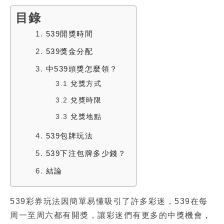
目錄
1.
539開獎時間
2.
539獎金分配
3.
中539頭獎怎麼領？
3.1
兌獎方式
3.2
兌獎時限
3.3
兌獎地點
4.
539包牌玩法
5.
539下注包牌多少錢？
6.
結論
539彩券玩法因簡單易懂吸引了許多彩迷，539在每
周一至周六都有開獎，讓彩迷們有更多的中獎機會，