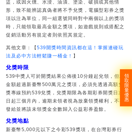
盜，或因火燻、水浸、油漬、塗染、破損或其他情
形，致不能辨認真偽者將不予兌獎，電腦型彩券之獎
項以注為單位，同一組選號同時對中兩個以上的獎項
時，只能領取最高金額之獎項，如遊戲規則或搭配之
促銷活動另有規定者則依照其規定。
其他文章：【
539開獎時間資訊都在這！掌握連碰玩
法及必中方法輕鬆賺一桶金！
】
兌獎時限
領
539中獎人可於開獎結果公佈後10分鐘起兌領，但若
取
金額超過新臺幣500萬元之獎項，必須先透過高額兌
限
量
獎專線預約539兌獎，兌獎期限為各期彩券開獎日次
優
惠
日起三個月內，逾期未領者視為放棄領獎權利，不再
發給並將該未領獎金全數歸入公益彩券盈餘。
兌獎地點
新臺幣5,000元以下之今彩539獎項，在台灣彩券行