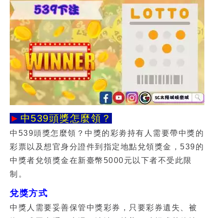
►
中539頭獎怎麼領？
中539頭獎怎麼領
？中獎的彩劵持有人需要帶中獎的
彩票以及想官身分證件到指定地點兌領獎金，539的
中獎者兌領獎金在新臺幣5000元以下者不受此限
制。
兌獎方式
中獎人需要妥善保管中獎彩券，只要彩券遺失、被