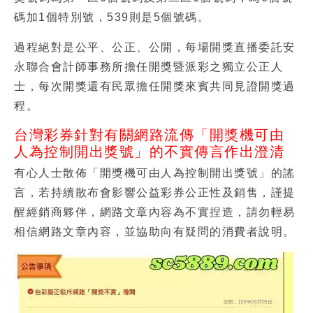
碼加1個特別號，539則是5個號碼。
過程絕對是公平、公正、公開，每場開獎直播委託安
永聯合會計師事務所擔任開獎暨派彩之獨立公正人
士，每次開獎還有民眾擔任開獎來賓共同見證開獎過
程。
台灣彩券針對有關網路流傳「開獎機可由
人為控制開出獎號」的不實傳言作出澄清
有心人士散佈「開獎機可由人為控制開出獎號」的謠
言，若持續散布會影響公益彩券公正性及銷售，謹提
醒經銷商夥伴，網路文章內容為不實捏造，請勿輕易
相信網路文章內容，並協助向有疑問的消費者說明。