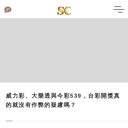
威力彩、大樂透與今彩539，台彩開獎真
的就沒有作弊的疑慮嗎？