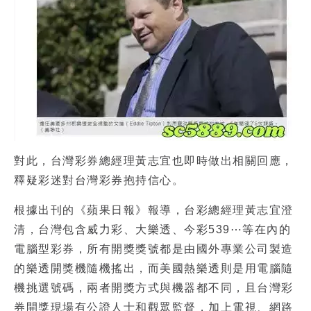
對此，台灣彩券總經理黃志宜也即時做出相關回應，
釋疑彩迷對台灣彩券抱持信心。
根據出刊的《蘋果日報》報導，台彩總經理黃志宜澄
清，台灣包含威力彩、大樂透、今彩539⋯等在內的
電腦型彩券，所有開獎獎號都是由國外專業公司製造
的樂透開獎機隨機搖出，而美國熱樂透則是用電腦隨
機挑選號碼，兩者開獎方式與機器都不同，且台灣彩
券開獎現場有公證人士和觀眾監督，加上電視、網路