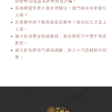
與收幣cp值超高的幣商是詐騙！
英雄聯盟世界大賽全球關注！激鬥峽谷有更吸引
人嗎？
百家樂外掛下載真能提高勝率？相信自己才是上
上策！
威力彩頭獎金額超吸睛，靠包牌技巧中獎不再是
夢想！
威力彩包牌技巧最強講解，加入小巧思輕鬆中頭
獎！
SC
太