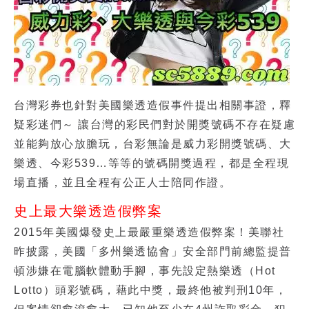
台灣彩券也針對美國樂透造假事件提出相關事證，釋
疑彩迷們～ 讓台灣的彩民們對於開獎號碼不存在疑慮
並能夠放心放膽玩，台彩無論是
威力彩開獎號碼
、
大
樂透
、
今彩539
…等等的號碼開獎過程，都是全程現
場直播，並且全程有公正人士陪同作證。
史上最大樂透造假弊案
2015年美國爆發史上最嚴重樂透造假弊案！美聯社
昨披露，美國「多州樂透協會」安全部門前總監提普
頓涉嫌在電腦軟體動手腳，事先設定熱樂透（Hot
Lotto）頭彩號碼，藉此中獎，最終他被判刑10年，