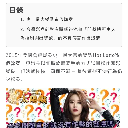
目錄
1.
史上最大樂透造假弊案
2.
台灣彩券針對有關網路流傳「開獎機可由人
為控制開出獎號」的不實傳言作出澄清
2015年美國曾經爆發史上最大宗的樂透Hot Lotto造
假弊案，犯嫌是以電腦軟體著手的方式試圖操作頭彩
號碼，但法網恢恢，疏而不漏～ 最後這些不法行為仍
被揭發。