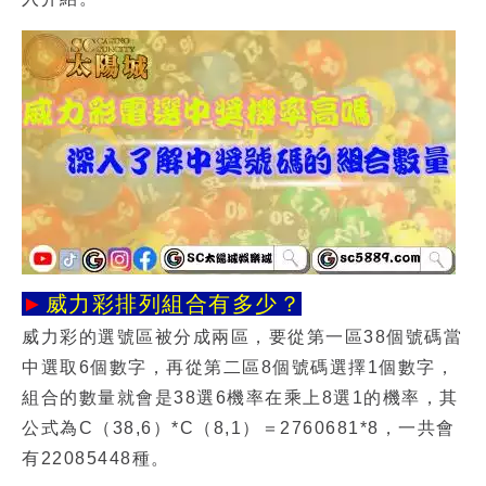
►
威力彩排列組合有多少？
威力彩的選號區被分成兩區，要從第一區38個號碼當
中選取6個數字，再從第二區8個號碼選擇1個數字，
組合的數量就會是
38
選6
機率
在乘上8選1的機率，其
公式為C（38,6）*C（8,1）＝2760681*8，一共會
有22085448種。