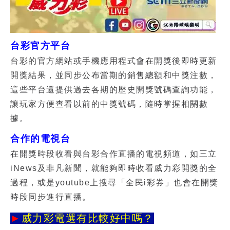
台彩官方平台
台彩的官方網站或手機應用程式會在開獎後即時更新
開獎結果，並同步公布當期的銷售總額和中獎注數，
這些平台還提供過去各期的歷史開獎號碼查詢功能，
讓玩家方便查看以前的中獎號碼，隨時掌握相關數
據。
合作的電視台
在開獎時段收看與台彩合作直播的電視頻道，如三立
iNews及非凡新聞，就能夠即時收看威力彩開獎的全
過程，或是youtube上搜尋「全民i彩券」也會在開獎
時段同步進行直播。
►
威力彩電選有比較好中嗎？