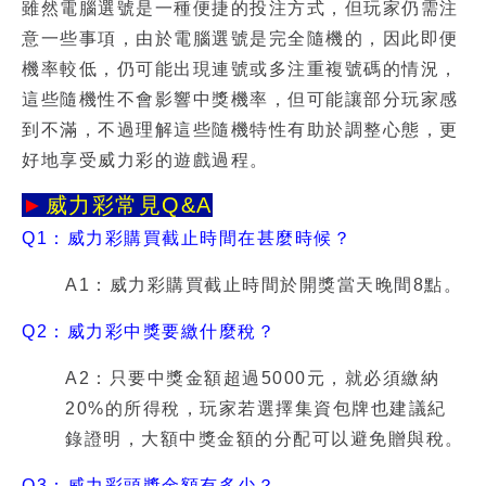
雖然電腦選號是一種便捷的投注方式，但玩家仍需注
意一些事項，由於電腦選號是完全隨機的，因此即便
機率較低，仍可能出現連號或多注重複號碼的情況，
這些隨機性不會影響
中獎機率
，但可能讓部分玩家感
到不滿，不過理解這些隨機特性有助於調整心態，更
好地享受威力彩的遊戲過程。
►
威力彩常見Q&A
Q1：威力彩購買截止時間在甚麼時候？
A1：
威力彩購買截止時間
於開獎當天晚間8點。
Q2：威力彩中獎要繳什麼稅？
A2：只要中獎金額超過5000元，就必須繳納
20%的所得稅，玩家若選擇集資包牌也建議紀
錄證明，大額中獎金額的分配可以避免贈與稅。
Q3：威力彩頭獎金額有多少？