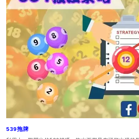
539拖牌