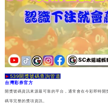
►
539開獎號碼查詢管道
台灣彩券官方
開獎號碼資訊來源最可靠的平台，通常會在
今彩即時
開
碼等完整的獎項資訊。