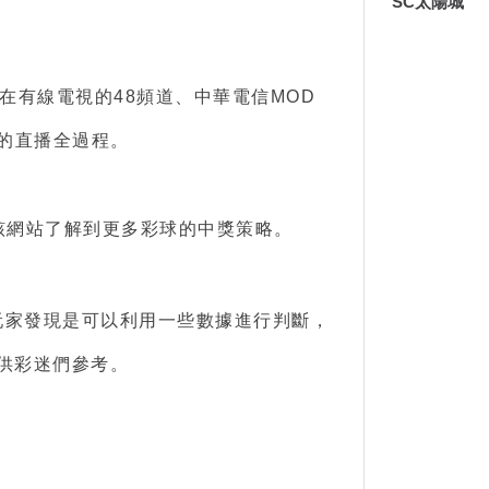
SC太陽城
有線電視的48頻道、中華電信MOD
場的直播全過程。
該網站了解到更多彩球的中獎策略。
玩家發現是可以利用一些數據進行判斷，
供彩迷們參考。