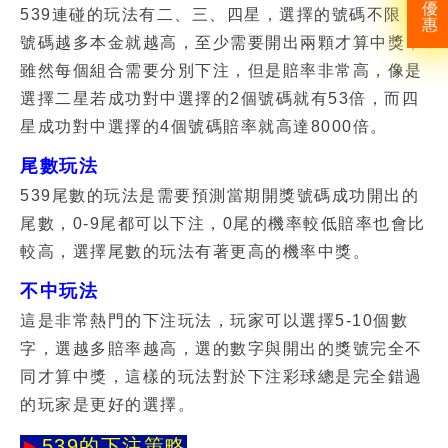
優
539連碰的玩法有二、三、四星，選擇的號碼不限，
惠
號碼越多本金就越高，至少需要開出兩顆才算中獎，
雖然每個組合需要分別下注，但是賠率非常高，像是
選擇二星若成功對中選擇的2個號碼就有53倍，而四
星成功對中選擇的4個號碼賠率就高達8000倍。
尾數玩法
539尾數的玩法是需要預測當期開獎號碼成功開出的
尾數，0-9尾都可以下注，0尾的機率較低賠率也會比
較高，選擇尾數的玩法有著更高的機率中獎。
不中玩法
這是非常熱門的下注玩法，玩家可以選擇5-10個數
字，選越多賠率越高，選的數字與開出的獎號完全不
同才算中獎，這樣的玩法對於下注彩球總是完全錯過
的玩家是更好的選擇。
►
539的下注策略