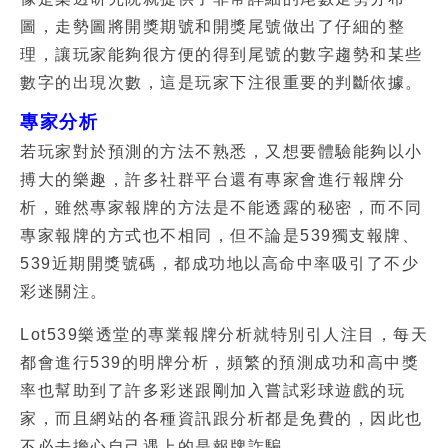
圖，走勢圖將開獎期號和開獎尾號做出了仔細的整
理，讓玩家能夠很方便的得到尾號的數字趨勢和某些
數字的出現次數，這是玩家下注很重要的判斷依據。
專家分析
若玩家對於預測的方法不熟悉，又想要體驗能夠以小
搏大的樂趣，許多社群平台還有專家會進行報牌分
析，雖然專家報牌的方法是不能透露的秘密，而不同
專家報牌的方式也不相同，但不論是539獨支報牌、
539近期開獎號碼，都成功地以高命中率吸引了不少
彩迷關注。
Lot539樂透堂的專業報牌分析就特別引人注目，每天
都會進行539的明牌分析，頻繁的預測成功和高中獎
率也幫助到了許多彩迷跟剛加入嘗試彩球遊戲的玩
家，而且網站的各種資訊跟分析都是免費的，因此也
不必去擔心自己遇上的是
報牌詐騙
。