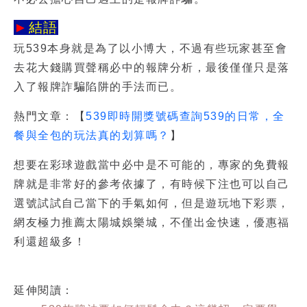
►
結語
玩539本身就是為了以小博大，不過有些玩家甚至會
去花大錢購買聲稱必中的報牌分析，最後僅僅只是落
入了報牌詐騙陷阱的手法而已。
熱門文章：【
539即時開獎號碼查詢539的日常，全
餐與全包的玩法真的划算嗎？
】
想要在彩球遊戲當中必中是不可能的，專家的免費報
牌就是非常好的參考依據了，有時候下注也可以自己
選號試試自己當下的手氣如何，但是遊玩地下彩票，
網友極力推薦太陽城娛樂城，不僅出金快速，優惠福
利還超級多！
延伸閱讀：